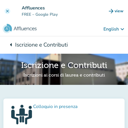
Go to main content
Affluences
arrow_forward
view
clear
(new t
FREE
– Google Play
keyboard_arrow_down
English
arrow_left
Iscrizione e Contributi
Back to:
Iscrizione e Contributi
Iscrizioni ai corsi di laurea e contributi
Colloquio in presenza