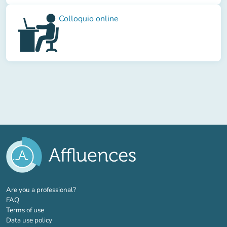
Colloquio online
(new tab)
Are you a professional?
FAQ
Terms of use
Data use policy