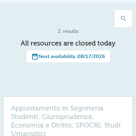
search
2
results
All resources are closed today
date_range
Next availability
:
08/17/2026
Appuntamento in Segreteria
Studenti: Giurisprudenza;
Economia e Diritto; SPOCRI; Studi
Umanistici