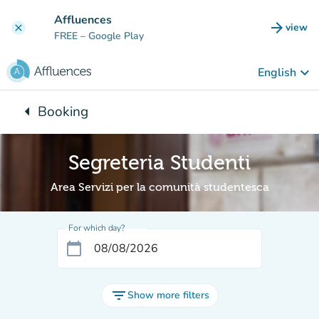
Go to main content
Affluences
arrow_forward
view
clear
(new t
FREE
– Google Play
keyboard_arrow_down
English
arrow_left
Booking
Back to:
Segreteria Studenti
Area Servizi per la comunità studentesca
For which day?
calendar_today
filter_list
Show more filters