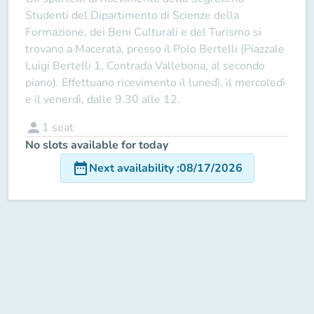
Studenti
del
Dipartimento di Scienze della
Formazione, dei Beni Culturali e del Turismo
si
trovano a Macerata, presso il
Polo Bertelli
(Piazzale
Luigi Bertelli 1, Contrada Vallebona, al secondo
piano). Effettuano ricevimento
il lunedì, il mercoledì
e il venerdì,
dalle 9.30 alle 12.
person
1
seat
No slots available for today
date_range
Next availability
:
08/17/2026