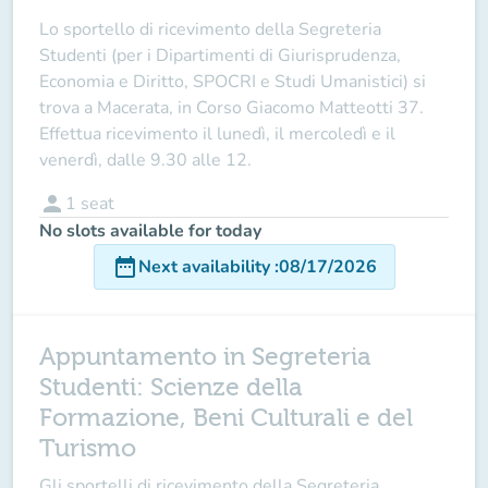
Lo sportello di ricevimento della
Segreteria
Studenti
(per i Dipartimenti di Giurisprudenza,
Economia e Diritto, SPOCRI e Studi Umanistici) si
trova a Macerata, in
Corso Giacomo Matteotti 37
.
Effettua ricevimento
il lunedì, il mercoledì e il
venerdì,
dalle 9.30 alle 12.
person
1
seat
No slots available for today
date_range
Next availability
:
08/17/2026
Appuntamento in Segreteria
Studenti: Scienze della
Formazione, Beni Culturali e del
Turismo
Gli sportelli di ricevimento della
Segreteria