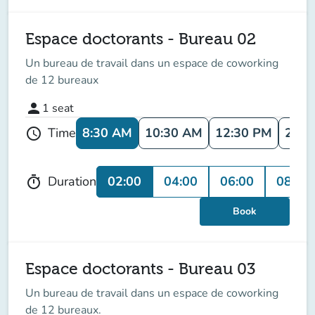
Espace doctorants - Bureau 02
Un bureau de travail dans un espace de coworking
de 12 bureaux
person
1
seat
8:30 AM
10:30 AM
12:30 PM
2:30
Time
schedule
02:00
04:00
06:00
08:00
Duration
timer
Book
Espace doctorants - Bureau 03
Un bureau de travail dans un espace de coworking
de 12 bureaux.