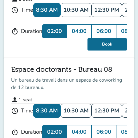
8:30 AM
10:30 AM
12:30 PM
2:30
Time
schedule
02:00
04:00
06:00
08:00
Duration
timer
Book
Espace doctorants - Bureau 08
Un bureau de travail dans un espace de coworking
de 12 bureaux.
person
1
seat
8:30 AM
10:30 AM
12:30 PM
2:30
Time
schedule
02:00
04:00
06:00
08:00
Duration
timer