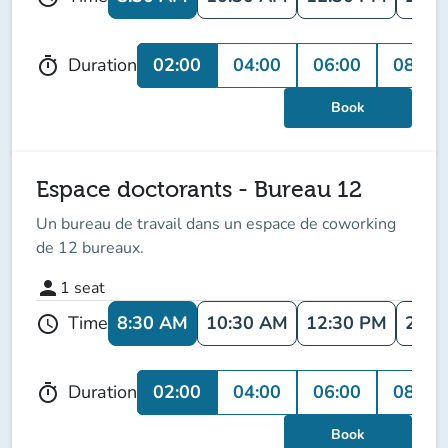
02:00
04:00
06:00
08:00
Duration
timer
Book
Espace doctorants - Bureau 12
Un bureau de travail dans un espace de coworking
de 12 bureaux.
person
1
seat
8:30 AM
10:30 AM
12:30 PM
2:30
Time
schedule
02:00
04:00
06:00
08:00
Duration
timer
Book