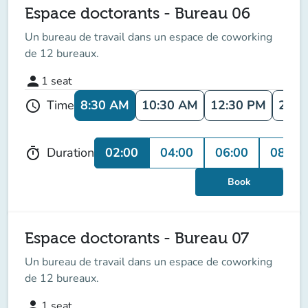
Espace doctorants - Bureau 06
Un bureau de travail dans un espace de coworking
de 12 bureaux.
person
1
seat
8:30 AM
10:30 AM
12:30 PM
2:30
Time
schedule
02:00
04:00
06:00
08:00
Duration
timer
Book
Espace doctorants - Bureau 07
Un bureau de travail dans un espace de coworking
de 12 bureaux.
person
1
seat