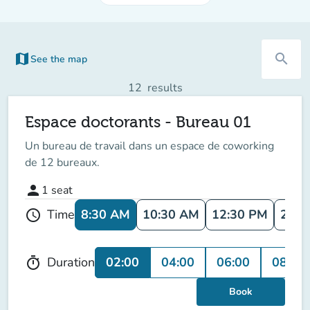
map
search
See the map
12
results
Espace doctorants - Bureau 01
Un bureau de travail dans un espace de coworking
de 12 bureaux.
person
1
seat
8:30 AM
10:30 AM
12:30 PM
2:30
Time
schedule
02:00
04:00
06:00
08:00
Duration
timer
Book