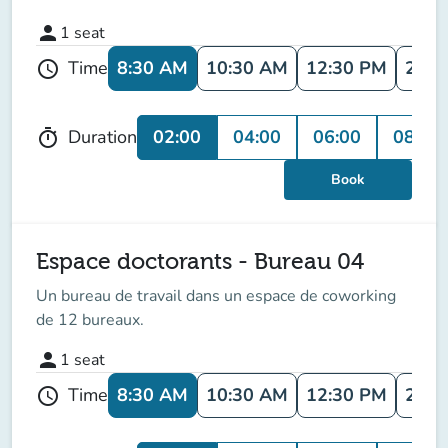
person
1
seat
8:30 AM
10:30 AM
12:30 PM
2:30
Time
schedule
02:00
04:00
06:00
08:00
Duration
timer
Book
Espace doctorants - Bureau 04
Un bureau de travail dans un espace de coworking
de 12 bureaux.
person
1
seat
8:30 AM
10:30 AM
12:30 PM
2:30
Time
schedule