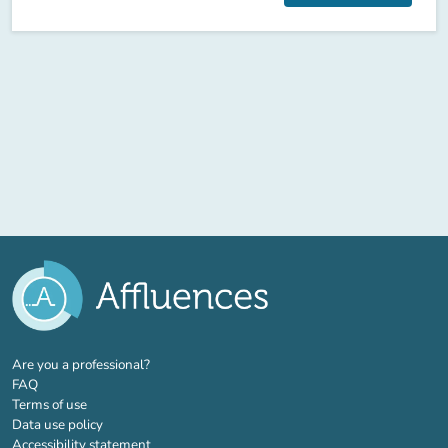
(new tab)
Are you a professional?
FAQ
Terms of use
Data use policy
Accessibility statement