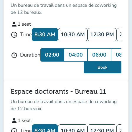
Un bureau de travail dans un espace de coworking
de 12 bureaux.
person
1
seat
8:30 AM
10:30 AM
12:30 PM
2:30
Time
schedule
02:00
04:00
06:00
08:00
Duration
timer
Book
Espace doctorants - Bureau 11
Un bureau de travail dans un espace de coworking
de 12 bureaux.
person
1
seat
8:30 AM
10:30 AM
12:30 PM
2:30
Time
schedule