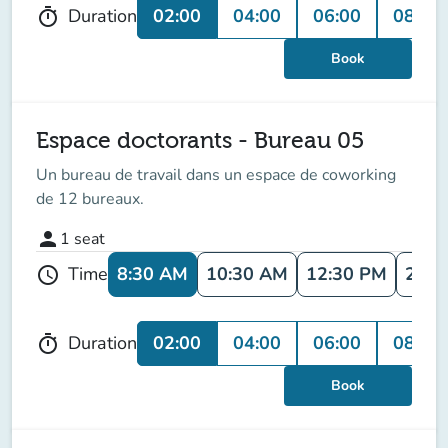
02:00
04:00
06:00
08:00
Duration
timer
Book
Espace doctorants - Bureau 05
Un bureau de travail dans un espace de coworking
de 12 bureaux.
person
1
seat
8:30 AM
10:30 AM
12:30 PM
2:30
Time
schedule
02:00
04:00
06:00
08:00
Duration
timer
Book