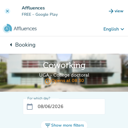
Go to main content
Affluences
arrow_forward
view
clear
(new t
FREE
– Google Play
keyboard_arrow_down
English
arrow_left
Booking
Back to:
Coworking
UGA - Collège doctoral
access_time
Opens at 08:30
For which day?
calendar_today
filter_list
Show more filters