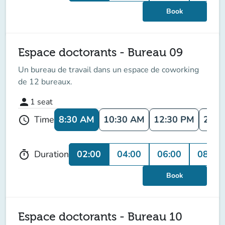
Book
Espace doctorants - Bureau 09
Un bureau de travail dans un espace de coworking
de 12 bureaux.
person
1
seat
8:30 AM
10:30 AM
12:30 PM
2:30
Time
schedule
02:00
04:00
06:00
08:00
Duration
timer
Book
Espace doctorants - Bureau 10