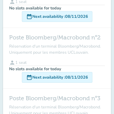
person
1
seat
No slots available for today
date_range
Next availability
:
08/11/2026
Poste Bloomberg/Macrobond n°2
Réservation d'un terminal Bloomberg/Macrobond.
Uniquement pour les membres UCLouvain.
person
1
seat
No slots available for today
date_range
Next availability
:
08/11/2026
Poste Bloomberg/Macrobond n°3
Réservation d'un terminal Bloomberg/Macrobond.
Uniquement pour les membres UCLouvain.