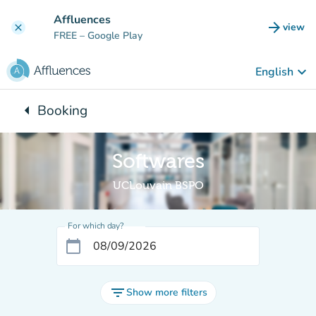
Go to main content
Affluences
arrow_forward
view
clear
(new t
FREE
– Google Play
keyboard_arrow_down
English
arrow_left
Booking
Back to:
Softwares
UCLouvain BSPO
For which day?
calendar_today
filter_list
Show more filters