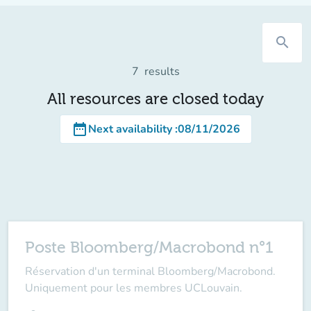
search
7
results
All resources are closed today
date_range
Next availability
:
08/11/2026
Poste Bloomberg/Macrobond n°1
Réservation d'un terminal Bloomberg/Macrobond.
Uniquement pour les membres UCLouvain.