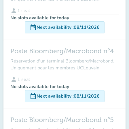
person
1
seat
No slots available for today
date_range
Next availability
:
08/11/2026
Poste Bloomberg/Macrobond n°4
Réservation d'un terminal Bloomberg/Macrobond.
Uniquement pour les membres UCLouvain.
person
1
seat
No slots available for today
date_range
Next availability
:
08/11/2026
Poste Bloomberg/Macrobond n°5