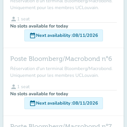
Réservation d'un terminal Bloomberg/Macrobond.
Uniquement pour les membres UCLouvain.
person
1
seat
No slots available for today
date_range
Next availability
:
08/11/2026
Poste Bloomberg/Macrobond n°6
Réservation d'un terminal Bloomberg/Macrobond.
Uniquement pour les membres UCLouvain.
person
1
seat
No slots available for today
date_range
Next availability
:
08/11/2026
Poste Bloomberg/Macrobond n°7