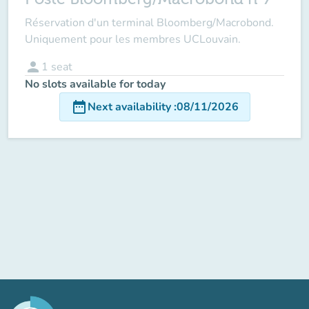
Réservation d'un terminal Bloomberg/Macrobond.
Uniquement pour les membres UCLouvain.
person
1
seat
No slots available for today
date_range
Next availability
:
08/11/2026