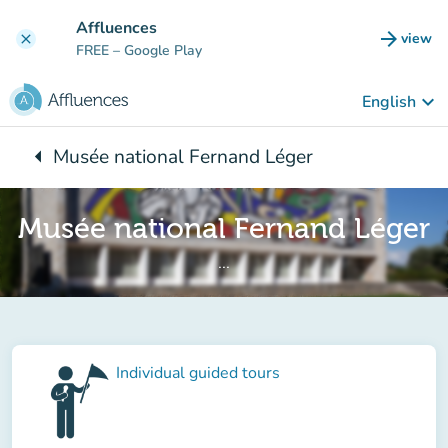
Go to main content
Affluences
arrow_forward
view
clear
(new t
FREE
– Google Play
keyboard_arrow_down
English
arrow_left
Musée national Fernand Léger
Back to:
Musée national Fernand Léger
...
Individual guided tours