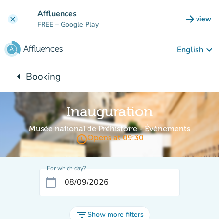
Go to main content
Affluences
arrow_forward
view
clear
(new t
FREE
– Google Play
keyboard_arrow_down
English
arrow_left
Booking
Back to:
Inauguration
Musée national de Préhistoire - Évènements
access_time
Opens at 09:30
For which day?
calendar_today
filter_list
Show more filters