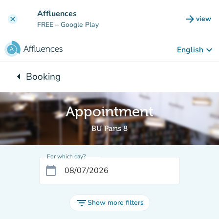
Go to main content
Affluences
arrow_forward
view
clear
(new t
FREE
– Google Play
keyboard_arrow_down
English
arrow_left
Booking
Back to:
Appointment
BU Paris 8
For which day?
calendar_today
filter_list
Show more filters