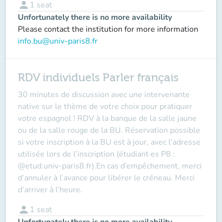
person
1
seat
Unfortunately there is no more availability
Please contact the institution for more information
info.bu@univ-paris8.fr
RDV individuels Parler français
30 minutes de discussion avec une intervenante
native sur le thème de votre choix pour pratiquer
votre espagnol ! RDV à la banque de la salle jaune
ou de la salle rouge de la BU. Réservation possible
si votre inscription à la BU est à jour, avec l’adresse
utilisée lors de l’inscription (étudiant·es P8 :
@etud.univ-paris8.fr).En cas d’empêchement, merci
d’annuler à l’avance pour libérer le créneau. Merci
d’arriver à l’heure.
person
1
seat
Unfortunately there is no more availability