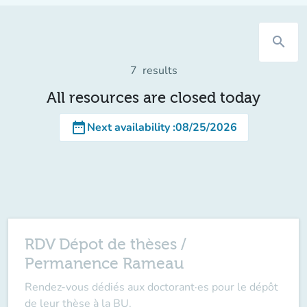
search
7
results
All resources are closed today
date_range
Next availability
:
08/25/2026
RDV Dépot de thèses /
Permanence Rameau
Rendez-vous dédiés aux doctorant·es pour le dépôt
de leur thèse à la BU.