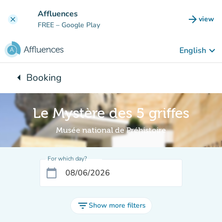
Go to main content
Affluences
arrow_forward
view
clear
(new t
FREE
– Google Play
keyboard_arrow_down
English
arrow_left
Booking
Back to:
Le Mystère des 5 griffes
Musée national de Préhistoire
For which day?
calendar_today
filter_list
Show more filters