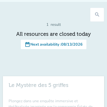
search
1
result
All resources are closed today
date_range
Next availability
:
08/13/2026
Le Mystère des 5 griffes
Plongez dans une enquête immersive et
théâtralisée imaginée par la compagnie Éclats de