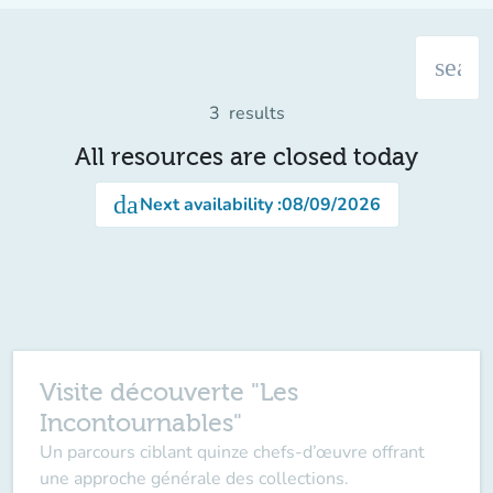
searc
3
results
All resources are closed today
date_range
Next availability
:
08/09/2026
Visite découverte "Les
Incontournables"
Un parcours ciblant quinze chefs-d’œuvre offrant
une approche générale des collections.