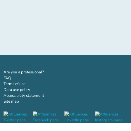
(new tab)
Are you a professional?
FAQ
Terms of use
Data use policy
Accessibility statement
Site map
(new tab)
(new tab)
(new tab)
(n