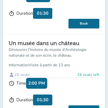
01:30
Duration
timer
Book
Un musée dans un château
Découvrez l'histoire du musée d'Archéologie
nationale et de son écrin, le château.
Information
Visite à partir de 13 ans
person
20
seats
16 seats left
2:00 PM
Time
schedule
01:30
Duration
timer