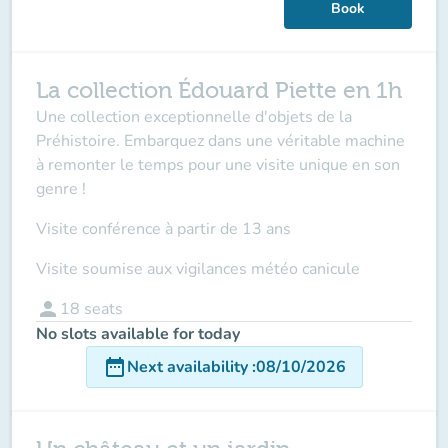
Book
La collection Édouard Piette en 1h
Une collection exceptionnelle d'objets de la
Préhistoire. Embarquez dans une véritable machine
à remonter le temps pour une visite unique en son
genre !
Visite conférence à partir de 13 ans
Visite soumise aux vigilances météo canicule
person
18
seats
No slots available for today
date_range
Next availability
:
08/10/2026