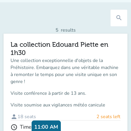
search
5
results
La collection Edouard Piette en
1h30
Une collection exceptionnelle d'objets de la
Préhistoire. Embarquez dans une véritable machine
à remonter le temps pour une visite unique en son
genre !
Visite conférence à partir de 13 ans.
Visite soumise aux vigilances météo canicule
person
18
seats
2 seats left
11:00 AM
Time
schedule