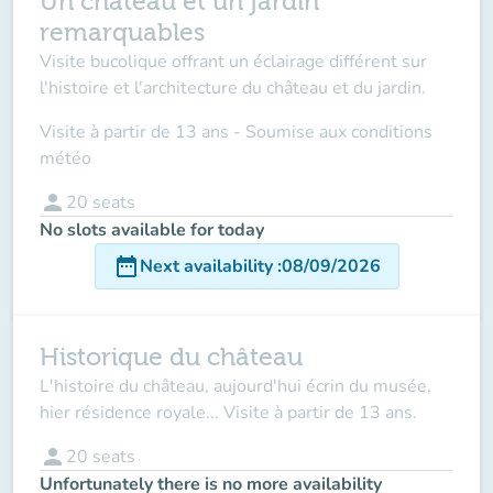
Un château et un jardin
remarquables
Visite bucolique offrant un éclairage différent sur
l'histoire et l'architecture du château et du jardin.
Visite à partir de 13 ans - Soumise aux conditions
météo
person
20
seats
No slots available for today
date_range
Next availability
:
08/09/2026
Historique du château
L'histoire du château, aujourd'hui écrin du musée,
hier résidence royale... Visite à partir de 13 ans.
person
20
seats
Unfortunately there is no more availability