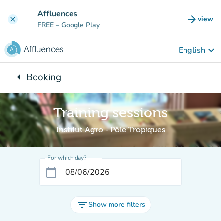
Go to main content
Affluences
arrow_forward
view
clear
(new t
FREE
– Google Play
keyboard_arrow_down
English
arrow_left
Booking
Back to:
Training sessions
Institut Agro - Pôle Tropiques
For which day?
calendar_today
filter_list
Show more filters