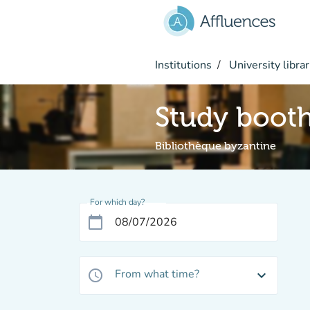
Go to main content
Institutions
University librar
Study boot
Bibliothèque byzantine
For which day?
calendar_today
From what time?
access_time
expand_more