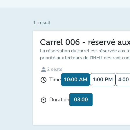
1
result
Carrel 006 - réservé aux
La réservation du carrel est réservée aux l
priorité aux lecteurs de l'IRHT désirant co
person
2
seats
10:00 AM
1:00 PM
4:00
Time
schedule
03:00
Duration
timer