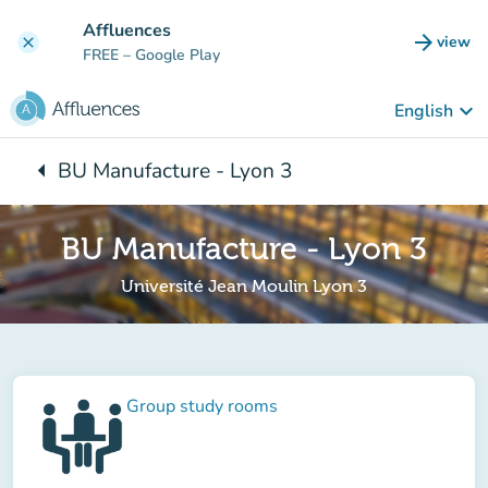
Go to main content
Affluences
arrow_forward
view
clear
(new t
FREE
– Google Play
keyboard_arrow_down
English
arrow_left
BU Manufacture - Lyon 3
Back to:
BU Manufacture - Lyon 3
Université Jean Moulin Lyon 3
Group study rooms