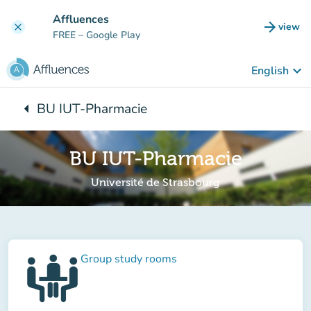
Go to main content
Affluences
arrow_forward
view
clear
(new t
FREE
– Google Play
keyboard_arrow_down
English
arrow_left
BU IUT-Pharmacie
Back to:
BU IUT-Pharmacie
Université de Strasbourg
Group study rooms