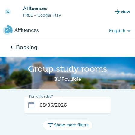
Go to main content
Affluences
arrow_forward
view
clear
(new t
FREE
– Google Play
keyboard_arrow_down
English
arrow_left
Booking
Back to:
Group study rooms
BU Fouillole
For which day?
calendar_today
filter_list
Show more filters