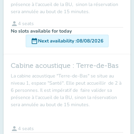
présence
à l'accueil de la BU, sinon la réservation
sera annulée au bout de 15 minutes.
person
4
seats
No slots available for today
date_range
Next availability
:
08/08/2026
Cabine acoustique : Terre-de-Bas
La cabine acoustique
"Terre-de-Bas"
se situe au
niveau 1, espace "Santé". Elle peut accueillir de
2 à
6 personnes
. Il est impératif de
faire valider sa
présence à l'accueil de la BU
, sinon la réservation
sera annulée au bout de 15 minutes.
person
4
seats