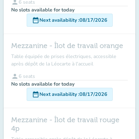
person
6
seats
No slots available for today
date_range
Next availability
:
08/17/2026
Mezzanine - Îlot de travail orange
Table équipée de prises électriques, accessible
après dépôt de la Léocarte à l'accueil
person
6
seats
No slots available for today
date_range
Next availability
:
08/17/2026
Mezzanine - Îlot de travail rouge
4p