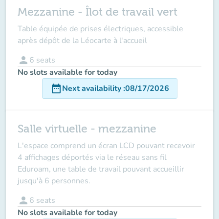
Mezzanine - Îlot de travail vert
Table équipée de prises électriques, accessible
après dépôt de la Léocarte à l'accueil
person
6
seats
No slots available for today
date_range
Next availability
:
08/17/2026
Salle virtuelle - mezzanine
L'espace comprend un écran LCD pouvant recevoir
4 affichages déportés via le réseau sans fil
Eduroam, une table de travail pouvant accueillir
jusqu'à 6 personnes.
person
6
seats
No slots available for today