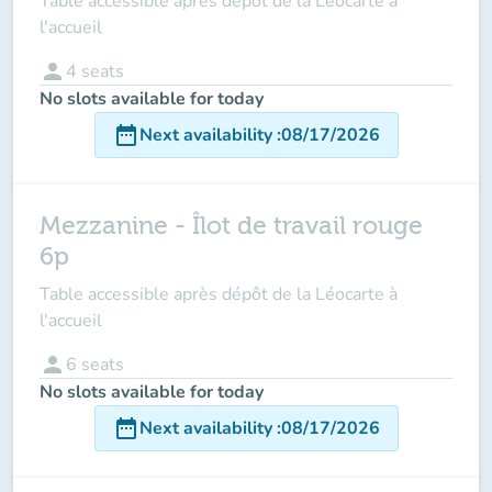
Table accessible après dépôt de la Léocarte à
l'accueil
person
4
seats
No slots available for today
date_range
Next availability
:
08/17/2026
Mezzanine - Îlot de travail rouge
6p
Table accessible après dépôt de la Léocarte à
l'accueil
person
6
seats
No slots available for today
date_range
Next availability
:
08/17/2026