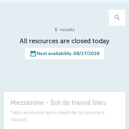
search
6
results
All resources are closed today
date_range
Next availability
:
08/17/2026
Mezzanine - Îlot de travail bleu
Table accessible après dépôt de la Léocarte à
l'accueil