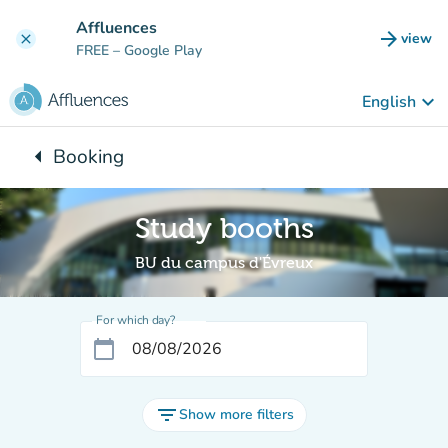
Go to main content
Affluences
arrow_forward
view
clear
(new t
FREE
– Google Play
keyboard_arrow_down
English
arrow_left
Booking
Back to:
Study booths
BU du campus d'Évreux
For which day?
calendar_today
filter_list
Show more filters