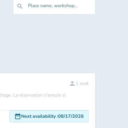
Place name, workshop...
search
person
1
seat
 étage. La réservation s'annule si
date_range
Next availability
:
08/17/2026