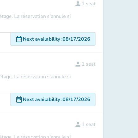
person
1
seat
 étage. La réservation s'annule si
date_range
Next availability
:
08/17/2026
person
1
seat
 étage. La réservation s'annule si
date_range
Next availability
:
08/17/2026
person
1
seat
 étage. La réservation s'annule si