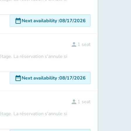
date_range
Next availability
:
08/17/2026
person
1
seat
 étage. La réservation s'annule si
date_range
Next availability
:
08/17/2026
person
1
seat
 étage. La réservation s'annule si