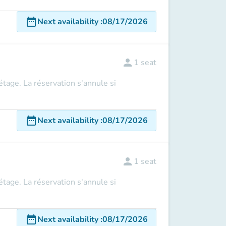
date_range
Next availability
:
08/17/2026
person
1
seat
 étage. La réservation s'annule si
date_range
Next availability
:
08/17/2026
person
1
seat
 étage. La réservation s'annule si
date_range
Next availability
:
08/17/2026