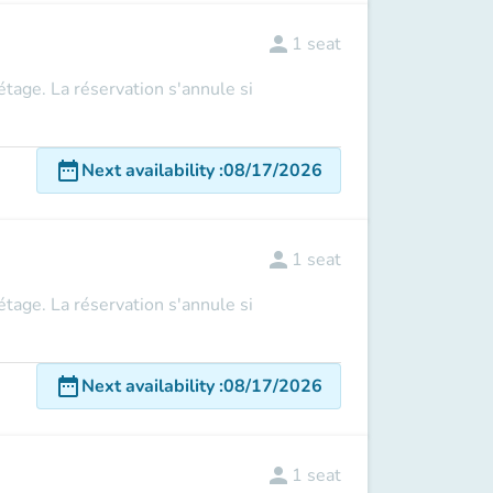
person
1
seat
 étage. La réservation s'annule si
date_range
Next availability
:
08/17/2026
person
1
seat
 étage. La réservation s'annule si
date_range
Next availability
:
08/17/2026
person
1
seat