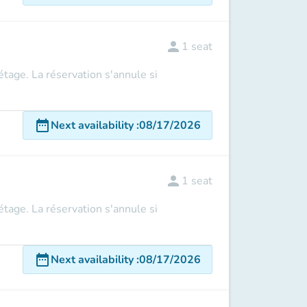
person
1
seat
 étage. La réservation s'annule si
date_range
Next availability
:
08/17/2026
person
1
seat
 étage. La réservation s'annule si
date_range
Next availability
:
08/17/2026