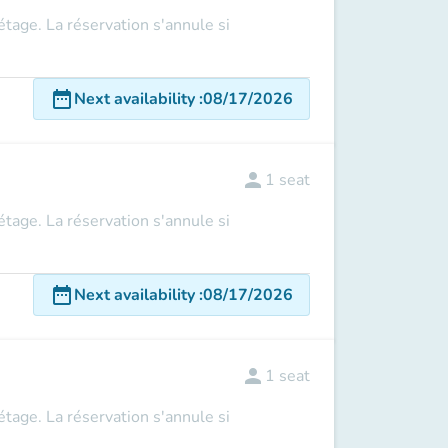
 étage. La réservation s'annule si
date_range
Next availability
:
08/17/2026
person
1
seat
 étage. La réservation s'annule si
date_range
Next availability
:
08/17/2026
person
1
seat
 étage. La réservation s'annule si