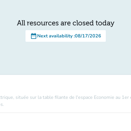
All resources are closed today
date_range
Next availability
:
08/17/2026
ectrique, située sur la table filante de l'espace Economie au 1er
s.