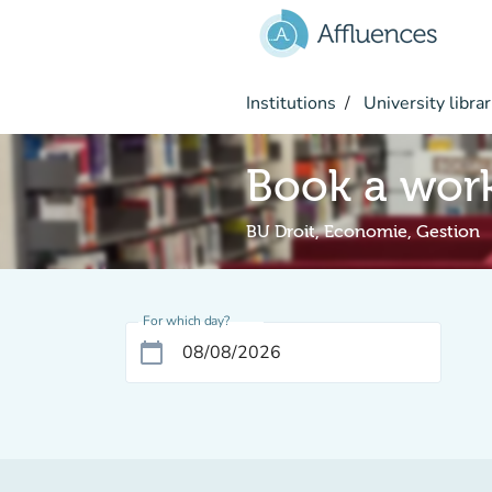
Go to main content
Institutions
University librar
Book a wor
BU Droit, Economie, Gestion
For which day?
calendar_today