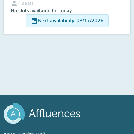
person
4
seats
No slots available for today
date_range
Next availability
:
08/17/2026
(new tab)
Are you a professional?