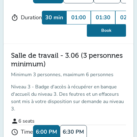
30 min
01:00
01:30
02:00
Duration
timer
Book
Salle de travail - 3.06 (3 personnes
minimum)
Minimum 3 personnes, maximum 6 personnes
Niveau 3 - Badge d'accès à récupérer en banque
d'accueil du niveau 3. Des feutres et un effaceurs
sont mis à votre disposition sur demande au niveau
3.
person
6
seats
6:00 PM
6:30 PM
Time
schedule