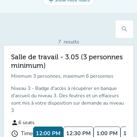
filter_list
Show more filters
search
7
results
Salle de travail - 3.05 (3 personnes
minimum)
Minimum 3 personnes, maximum 6 personnes
Niveau 3 - Badge d'accès à récupérer en banque
d'accueil du niveau 3. Des feutres et un effaceurs
sont mis à votre disposition sur demande au niveau
3.
person
6
seats
12:00 PM
12:30 PM
1:00 PM
1:30
Time
schedule