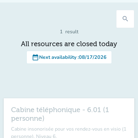
search
1
result
All resources are closed today
date_range
Next availability
:
08/17/2026
Cabine téléphonique - 6.01 (1
personne)
Cabine insonorisée pour vos rendez-vous en visio (1
personne). Niveau 6.