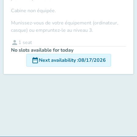
Cabine non équipée.
Munissez-vous de votre équipement (ordinateur,
casque) ou empruntez-le au niveau 3.
person
1
seat
No slots available for today
date_range
Next availability
:
08/17/2026