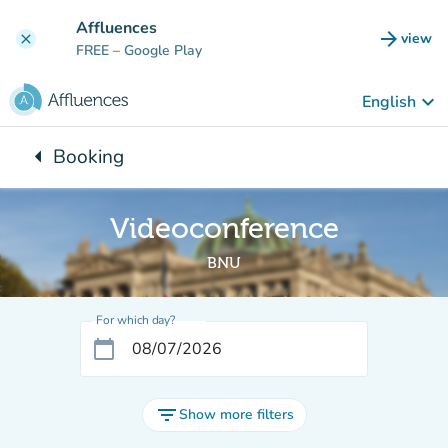
Go to main content
Affluences
arrow_forward
view
clear
(new t
FREE
– Google Play
keyboard_arrow_down
English
arrow_left
Booking
Back to:
Videoconference
BNU
For which day?
calendar_today
filter_list
Show more filters