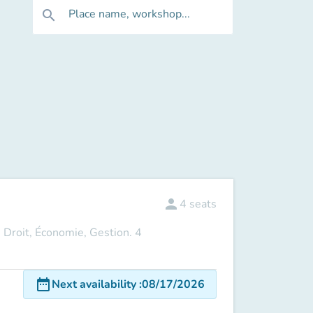
Place name, workshop...
search
person
4
seats
U Droit, Économie, Gestion. 4
date_range
Next availability
:
08/17/2026