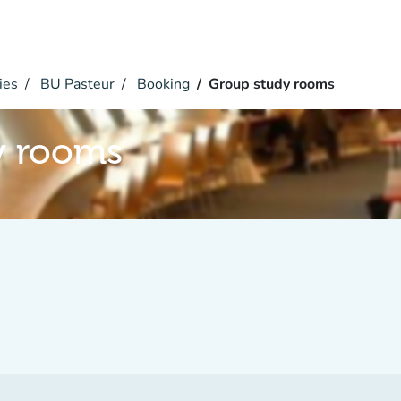
ies
BU Pasteur
Booking
Group study rooms
y rooms