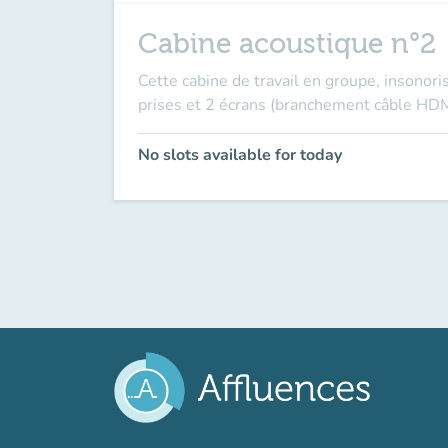
Cabine acoustique n°2
Cette cabine de travail en groupe, insonori
prises et 2 écrans (branchement câble HDMI
No slots available for today