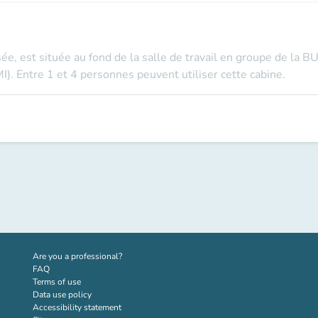
sée, est située au fond de la salle de travail en groupe de la B
). Entre 1 et 4 personnes peuvent utiliser cette cabine.
(new tab)
Are you a professional?
FAQ
Terms of use
Data use policy
Accessibility statement