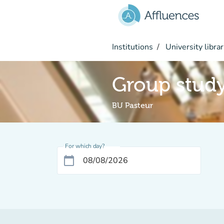
Go to main content
Institutions
University librar
Group stud
BU Pasteur
For which day?
calendar_today