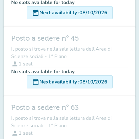
No slots available for today
date_range
Next availability
:
08/10/2026
Posto a sedere n° 45
Il posto si trova nella sala lettura dell'Area di
Scienze sociali - 1° Piano
person
1
seat
No slots available for today
date_range
Next availability
:
08/10/2026
Posto a sedere n° 63
Il posto si trova nella sala lettura dell'Area di
Scienze sociali - 1° Piano
person
1
seat