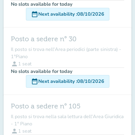
No slots available for today
date_range
Next availability
:
08/10/2026
Posto a sedere n° 30
Il posto si trova nell'Area periodici (parte sinistra) -
1°Piano
person
1
seat
No slots available for today
date_range
Next availability
:
08/10/2026
Posto a sedere n° 105
Il posto si trova nella sala lettura dell'Area Giuridica
- 1° Piano
person
1
seat