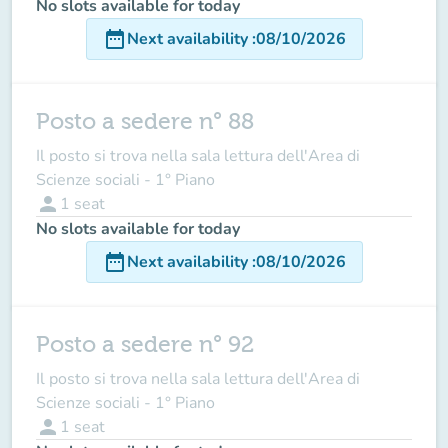
No slots available for today
date_range
Next availability
:
08/10/2026
Posto a sedere n° 88
Il posto si trova nella sala lettura dell'Area di
Scienze sociali - 1° Piano
person
1
seat
No slots available for today
date_range
Next availability
:
08/10/2026
Posto a sedere n° 92
Il posto si trova nella sala lettura dell'Area di
Scienze sociali - 1° Piano
person
1
seat