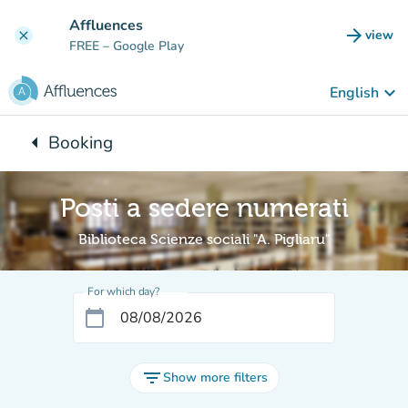
Go to main content
Affluences
arrow_forward
view
clear
(new t
FREE
– Google Play
keyboard_arrow_down
English
arrow_left
Booking
Back to:
Posti a sedere numerati
Biblioteca Scienze sociali "A. Pigliaru"
For which day?
calendar_today
filter_list
Show more filters