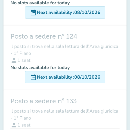
No slots available for today
date_range
Next availability
:
08/10/2026
Posto a sedere n° 124
Il posto si trova nella sala lettura dell'Area giuridica
- 1° Piano
person
1
seat
No slots available for today
date_range
Next availability
:
08/10/2026
Posto a sedere n° 133
Il posto si trova nella sala lettura dell'Area giuridica
- 1° Piano
person
1
seat