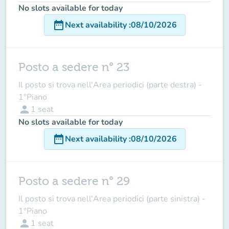
No slots available for today
date_range
Next availability
:
08/10/2026
Posto a sedere n° 23
Il posto si trova nell'Area periodici (parte destra) -
1°Piano
person
1
seat
No slots available for today
date_range
Next availability
:
08/10/2026
Posto a sedere n° 29
Il posto si trova nell'Area periodici (parte sinistra) -
1°Piano
person
1
seat