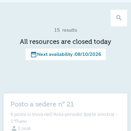
search
15
results
All resources are closed today
date_range
Next availability
:
08/10/2026
Posto a sedere n° 21
Il posto si trova nell'Area periodici (parte sinistra) -
1°Piano
person
1
seat