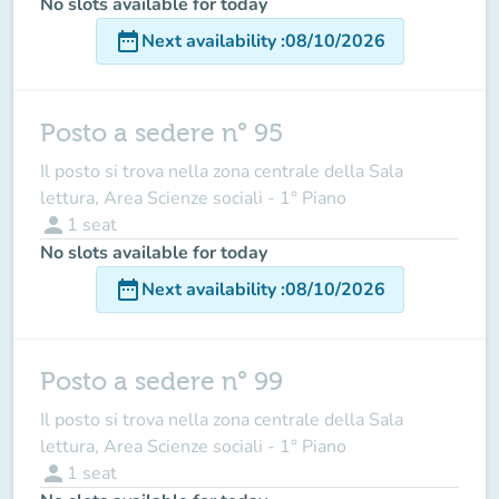
No slots available for today
date_range
Next availability
:
08/10/2026
Posto a sedere n° 95
Il posto si trova nella zona centrale della Sala
lettura, Area Scienze sociali - 1° Piano
person
1
seat
No slots available for today
date_range
Next availability
:
08/10/2026
Posto a sedere n° 99
Il posto si trova nella zona centrale della Sala
lettura, Area Scienze sociali - 1° Piano
person
1
seat