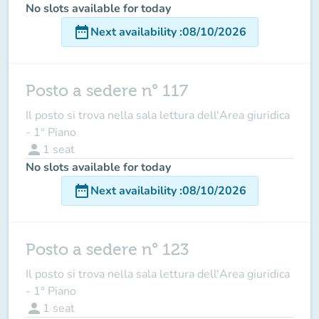
No slots available for today
date_range
Next availability
:
08/10/2026
Posto a sedere n° 117
Il posto si trova nella sala lettura dell'Area giuridica
- 1° Piano
person
1
seat
No slots available for today
date_range
Next availability
:
08/10/2026
Posto a sedere n° 123
Il posto si trova nella sala lettura dell'Area giuridica
- 1° Piano
person
1
seat