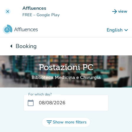
Go to main content
Affluences
arrow_forward
view
clear
(new t
FREE
– Google Play
keyboard_arrow_down
English
arrow_left
Booking
Back to:
Postazioni PC
Biblioteca Medicina e Chirurgia
For which day?
calendar_today
filter_list
Show more filters