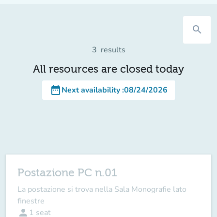
search
3
results
All resources are closed today
date_range
Next availability
:
08/24/2026
Postazione PC n.01
La postazione si trova nella Sala Monografie lato
finestre
person
1
seat