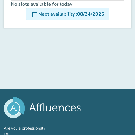
No slots available for today
date_range
Next availability
:
08/24/2026
(new tab)
Are you a professional?
FAQ