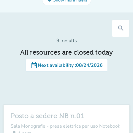
filter_list
Show more filters
search
9
results
All resources are closed today
date_range
Next availability
:
08/24/2026
Posto a sedere NB n.01
Sala Monografie - presa elettrica per uso Notebook