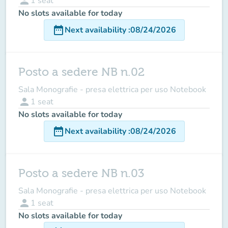
person
1
seat
No slots available for today
date_range
Next availability
:
08/24/2026
Posto a sedere NB n.02
Sala Monografie - presa elettrica per uso Notebook
person
1
seat
No slots available for today
date_range
Next availability
:
08/24/2026
Posto a sedere NB n.03
Sala Monografie - presa elettrica per uso Notebook
person
1
seat
No slots available for today