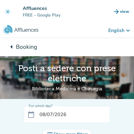
Go to main content
Affluences
arrow_forward
view
clear
(new t
FREE
– Google Play
keyboard_arrow_down
English
arrow_left
Booking
Back to:
Posti a sedere con prese
elettriche
Biblioteca Medicina e Chirurgia
For which day?
calendar_today