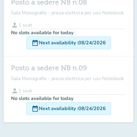
Posto a sedere NB n.08
Sala Monografie - presa elettrica per uso Notebook
person
1
seat
No slots available for today
date_range
Next availability
:
08/24/2026
Posto a sedere NB n.09
Sala Monografie - presa elettrica per uso Notebook
person
1
seat
No slots available for today
date_range
Next availability
:
08/24/2026