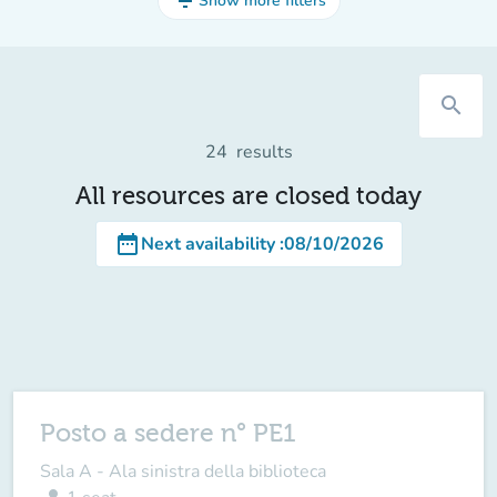
filter_list
Show more filters
search
24
results
All resources are closed today
date_range
Next availability
:
08/10/2026
Posto a sedere n° PE1
Sala A - Ala sinistra della biblioteca