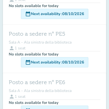
No slots available for today
date_range
Next availability
:
08/10/2026
Posto a sedere n° PE5
Sala A - Ala sinistra della biblioteca
person
1
seat
No slots available for today
date_range
Next availability
:
08/10/2026
Posto a sedere n° PE6
Sala A - Ala sinistra della biblioteca
person
1
seat
No slots available for today