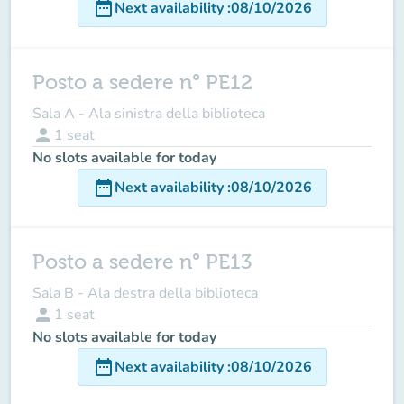
date_range
Next availability
:
08/10/2026
Posto a sedere n° PE12
Sala A - Ala sinistra della biblioteca
person
1
seat
No slots available for today
date_range
Next availability
:
08/10/2026
Posto a sedere n° PE13
Sala B - Ala destra della biblioteca
person
1
seat
No slots available for today
date_range
Next availability
:
08/10/2026