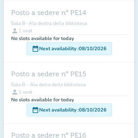
Posto a sedere n° PE14
Sala B- Ala destra della biblioteca
person
1
seat
No slots available for today
date_range
Next availability
:
08/10/2026
Posto a sedere n° PE15
Sala B - Ala detra della biblioteca
person
1
seat
No slots available for today
date_range
Next availability
:
08/10/2026
Posto a sedere n° PE16