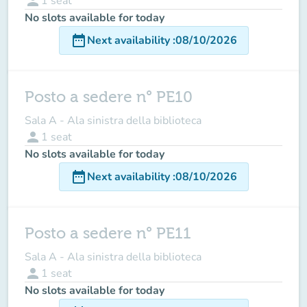
person
1
seat
No slots available for today
date_range
Next availability
:
08/10/2026
Posto a sedere n° PE10
Sala A - Ala sinistra della biblioteca
person
1
seat
No slots available for today
date_range
Next availability
:
08/10/2026
Posto a sedere n° PE11
Sala A - Ala sinistra della biblioteca
person
1
seat
No slots available for today