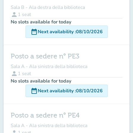
Sala B - Ala destra della biblioteca
person
1
seat
No slots available for today
date_range
Next availability
:
08/10/2026
Posto a sedere n° PE3
Sala A - Ala sinistra della biblioteca
person
1
seat
No slots available for today
date_range
Next availability
:
08/10/2026
Posto a sedere n° PE4
Sala A - Ala sinistra della biblioteca
person
1
seat