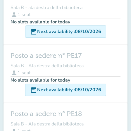
Sala B - ala destra della biblioteca
person
1
seat
No slots available for today
date_range
Next availability
:
08/10/2026
Posto a sedere n° PE17
Sala B - Ala destra della biblioteca
person
1
seat
No slots available for today
date_range
Next availability
:
08/10/2026
Posto a sedere n° PE18
Sala B - Ala destra della biblioteca
person
1
seat