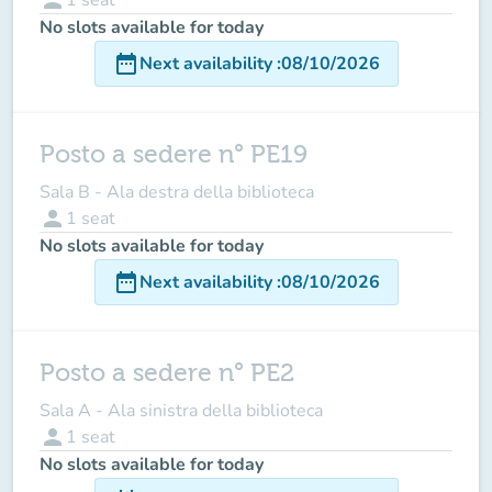
No slots available for today
date_range
Next availability
:
08/10/2026
Posto a sedere n° PE19
Sala B - Ala destra della biblioteca
person
1
seat
No slots available for today
date_range
Next availability
:
08/10/2026
Posto a sedere n° PE2
Sala A - Ala sinistra della biblioteca
person
1
seat
No slots available for today