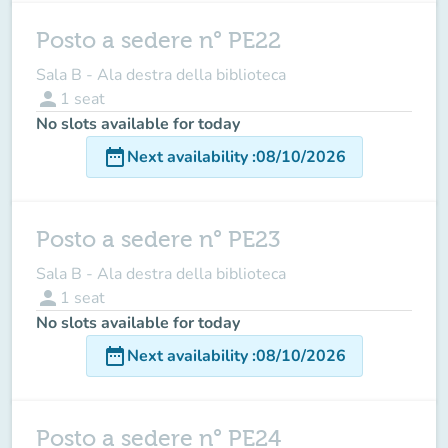
Posto a sedere n° PE22
Sala B - Ala destra della biblioteca
person
1
seat
No slots available for today
date_range
Next availability
:
08/10/2026
Posto a sedere n° PE23
Sala B - Ala destra della biblioteca
person
1
seat
No slots available for today
date_range
Next availability
:
08/10/2026
Posto a sedere n° PE24