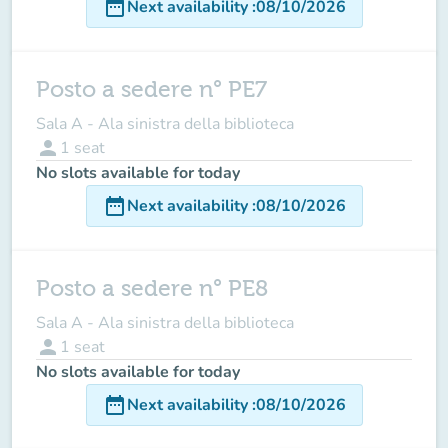
date_range
Next availability
:
08/10/2026
Posto a sedere n° PE7
Sala A - Ala sinistra della biblioteca
person
1
seat
No slots available for today
date_range
Next availability
:
08/10/2026
Posto a sedere n° PE8
Sala A - Ala sinistra della biblioteca
person
1
seat
No slots available for today
date_range
Next availability
:
08/10/2026