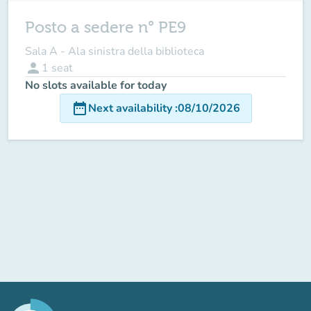
Posto a sedere n° PE9
Sala A - Ala sinistra della biblioteca
person
1
seat
No slots available for today
date_range
Next availability
:
08/10/2026