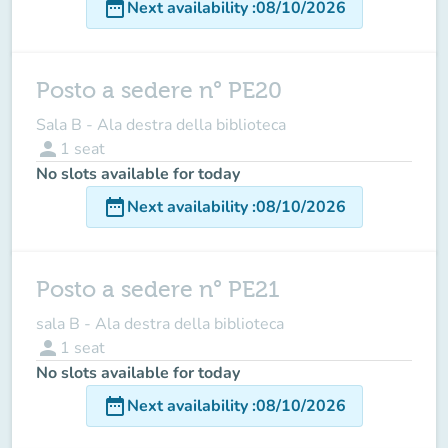
date_range
Next availability
:
08/10/2026
Posto a sedere n° PE20
Sala B - Ala destra della biblioteca
person
1
seat
No slots available for today
date_range
Next availability
:
08/10/2026
Posto a sedere n° PE21
sala B - Ala destra della biblioteca
person
1
seat
No slots available for today
date_range
Next availability
:
08/10/2026