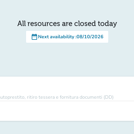
All resources are closed today
date_range
Next availability
:
08/10/2026
autoprestito, ritiro tessera e fornitura documenti (DD)