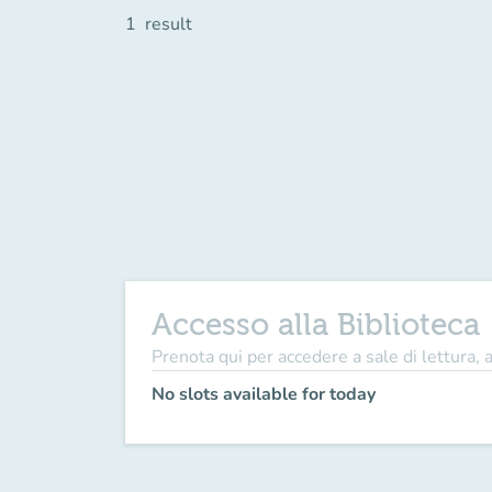
1
result
Accesso alla Biblioteca
Prenota qui per accedere a sale di lettura, 
No slots available for today