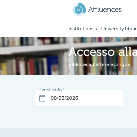
Go to main content
Institutions
University librar
Accesso alla
Biblioteca Lettere e Lingue
For which day?
calendar_today