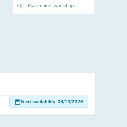
Place name, workshop...
search
date_range
Next availability
:
08/10/2026