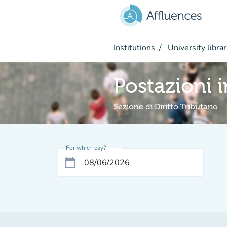
Go to main content
Institutions
University librar
Postazioni 
Sezione di Diritto Tributario
For which day?
calendar_today