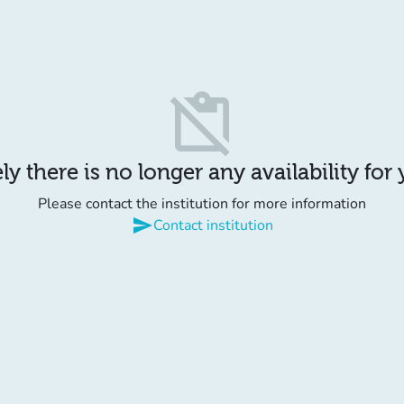
content_paste_off
y there is no longer any availability for
Please contact the institution for more information
send
Contact institution