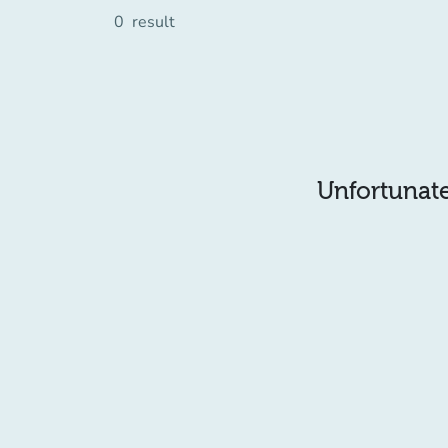
0
result
Unfortunatel