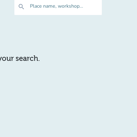
Place name, workshop...
search
 your search.