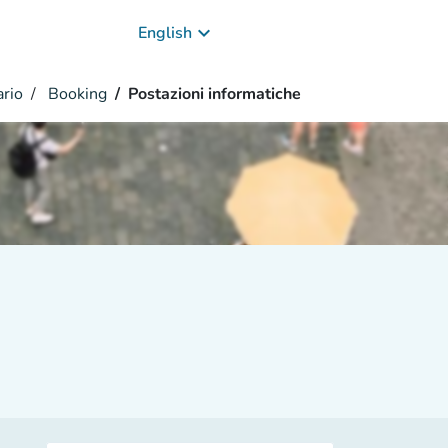
keyboard_arrow_down
English
ario
Booking
Postazioni informatiche