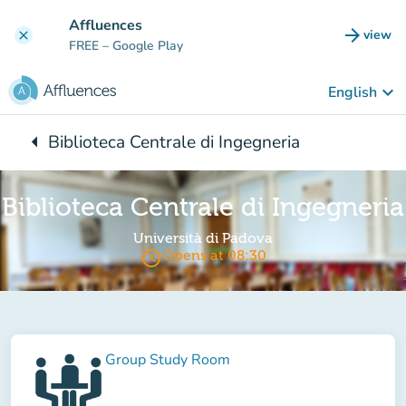
Go to main content
Affluences
arrow_forward
view
clear
(new t
FREE
– Google Play
keyboard_arrow_down
English
arrow_left
Biblioteca Centrale di Ingegneria
Back to:
Biblioteca Centrale di Ingegneria
Università di Padova
access_time
Opens at 08:30
Group Study Room