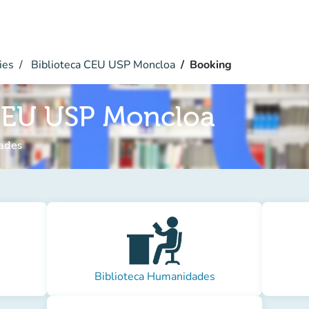
ies
Biblioteca CEU USP Moncloa
Booking
 CEU USP Moncloa
ades
Biblioteca Humanidades