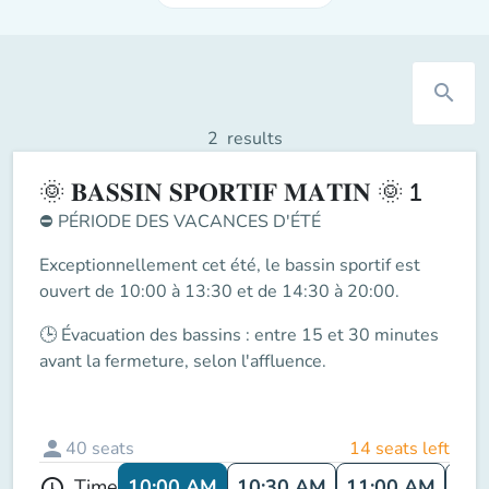
search
2
results
🌞 𝐁𝐀𝐒𝐒𝐈𝐍 𝐒𝐏𝐎𝐑𝐓𝐈𝐅 𝐌𝐀𝐓𝐈𝐍 🌞 1
⛔
PÉRIODE DES VACANCES D'ÉTÉ
Exceptionnellement cet été, le
bassin sportif
est
ouvert de
10:00 à 13:30 et de 14:30 à 20:00
.
🕒
Évacuation des bassins
: entre
15 et 30 minutes
avant la fermeture
, selon l'affluence.
person
40
seats
14 seats left
10:00 AM
10:30 AM
11:00 AM
11:
Time
schedule