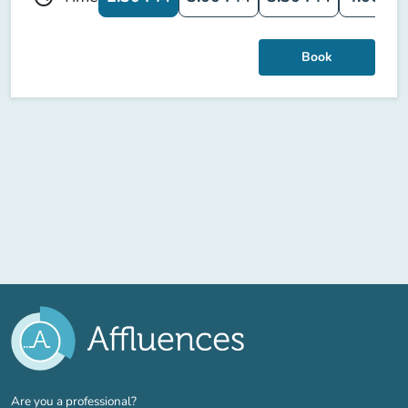
Book
(new tab)
Are you a professional?