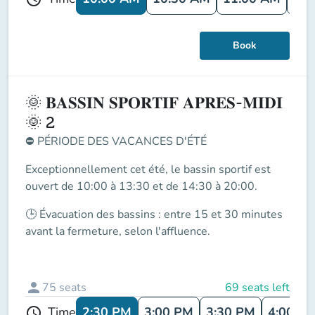
Book
🌞 𝐁𝐀𝐒𝐒𝐈𝐍 𝐒𝐏𝐎𝐑𝐓𝐈𝐅 𝐀𝐏𝐑𝐄𝐒-𝐌𝐈𝐃𝐈
🌞 2
⛔
PÉRIODE DES VACANCES D'ÉTÉ
Exceptionnellement cet été, le
bassin sportif
est
ouvert de
10:00 à 13:30 et de 14:30 à 20:00
.
🕒
Évacuation des bassins
: entre
15 et 30 minutes
avant la fermeture
, selon l'affluence.
person
75
seats
69 seats left
2:30 PM
3:00 PM
3:30 PM
4:00 P
Time
schedule