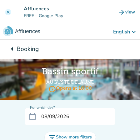
Go to main content
Affluences
arrow_forward
view
clear
(new t
FREE
– Google Play
keyboard_arrow_down
English
arrow_left
Booking
Back to:
Bassin sportif
AUGUSTE DELAUNE
access_time
Opens at 10:00
For which day?
calendar_today
filter_list
Show more filters