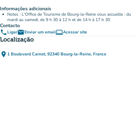
Informações adicionais
Notes : L'Office de Tourisme de Bourg-la-Reine vous accueille : du
mardi au samedi, de 9 h 30 à 12 h et de 14 h à 17 h 30
Contacto
phone
email
computer
Ligar
Enviar um email
Acessar site
(novo separador)
Localização
place
1 Boulevard Carnot, 92340 Bourg-la-Reine, France
(abrir no Google Maps)
(novo separador)