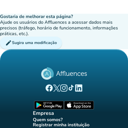
Gostaria de melhorar esta página?
Ajude os usuários do Affluences a acessar dados mais
precisos (tráfego, horário de funcionamento, informações
práticas, etc.).
edit
Sugira uma modificação
(novo separador)
(novo separador)
(novo separador)
(novo separador)
(novo separador)
Página Facebook Affluences
Página Twitter Affluences
Página Instagram Affluences
Página TikTok Affluences
Página LinkedIn Affluenc
(novo separador)
(novo separador
Empresa
Quem somos?
(novo separador)
Registrar minha instituição
(novo separador)