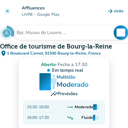
Ir para o conteúdo principal
Affluences
arrow_forward
visão
clear
(novo 
LIVRE
– Google Play
search
See
Procura uma instituição
Office de tourisme de Bourg-la-Reine
place
1 Boulevard Carnot, 92340 Bourg-la-Reine, France
(abrir no Google Maps)
(novo separador)
Aberto
-
Fecha a 17:30
Em tempo real
man
man
man
Multidão
Moderado
insights
Previsões
trending_flat
15:30
–
16:00
Moderado
man
man
man
Estável
trending_down
16:00
–
17:30
Fluido
man
man
man
Decrescente