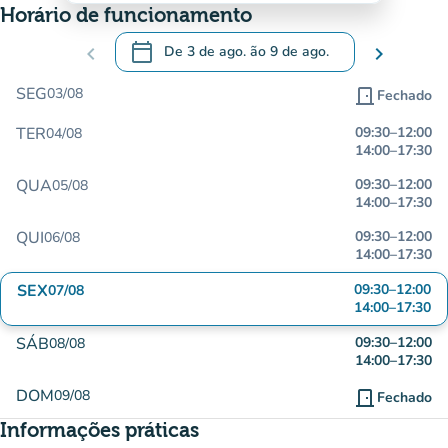
Horário de funcionamento
calendar_today
chevron_left
De
3 de ago.
ão
9 de ago.
chevron_right
.
Abra o calendário para alterar as datas
SEG
03/08
door_front
Fechado
TER
09:30
–
12:00
04/08
14:00
–
17:30
QUA
09:30
–
12:00
05/08
14:00
–
17:30
QUI
09:30
–
12:00
06/08
14:00
–
17:30
SEX
09:30
–
12:00
07/08
14:00
–
17:30
SÁB
09:30
–
12:00
08/08
14:00
–
17:30
DOM
09/08
door_front
Fechado
Informações práticas