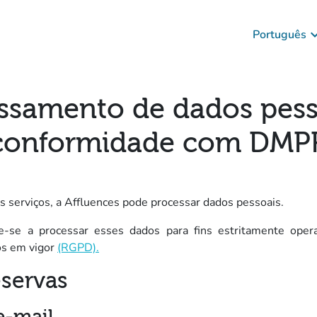
keyboard_ar
Português
ssamento de dados pess
conformidade com DMP
s serviços, a Affluences pode processar dados pessoais.
se a processar esses dados para fins estritamente operac
(novo separador)
s em vigor
(RGPD).
eservas