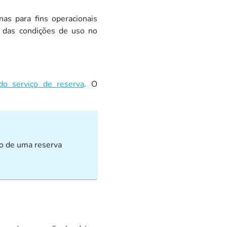
as para fins operacionais
ão das condições de uso no
(novo separador)
o serviço de reserva
.
O
o de uma reserva