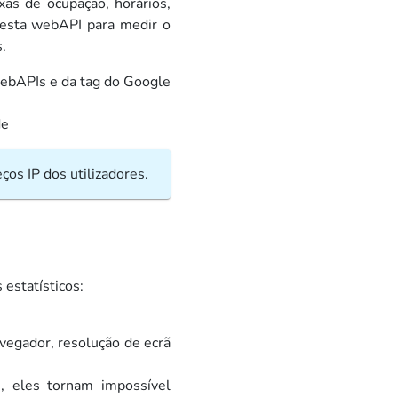
as de ocupação, horários,
 esta webAPI para medir o
.
ebAPIs e da tag do Google
de
os IP dos utilizadores.
estatísticos:
avegador, resolução de ecrã
 eles tornam impossível