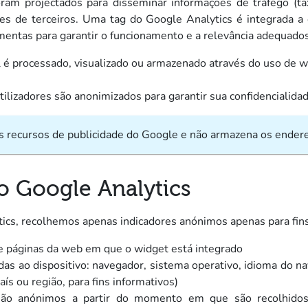
am projectados para disseminar informações de tráfego (tax
es de terceiros. Uma tag do Google Analytics é integrada a
mentas para garantir o funcionamento e a relevância adequados
é processado, visualizado ou armazenado através do uso de w
ilizadores são anonimizados para garantir sua confidencialida
s recursos de publicidade do Google e não armazena os endereç
o Google Analytics
ics, recolhemos apenas indicadores anónimos apenas para fins 
e páginas da web em que o widget está integrado
das ao dispositivo: navegador, sistema operativo, idioma do n
aís ou região, para fins informativos)
o anónimos a partir do momento em que são recolhidos,