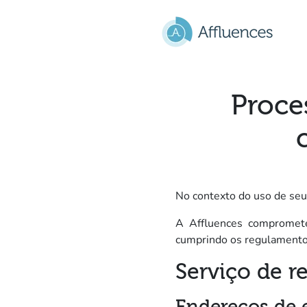
Ir para o conteúdo principal
Proce
No contexto do uso de seu
A Affluences compromete-
cumprindo os regulamento
Serviço de r