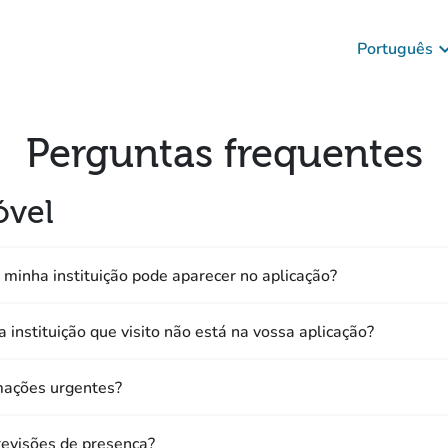
keyboard_ar
Português
Perguntas frequentes
óvel
 minha instituição pode aparecer no aplicação?
a instituição que visito não está na vossa aplicação?
mações urgentes?
evisões de presença?