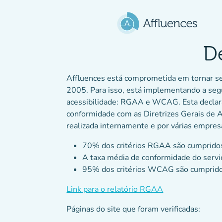
Ir para o conteúdo principal
De
Affluences está comprometida em tornar seu
2005. Para isso, está implementando a segui
acessibilidade: RGAA e WCAG. Esta declaraç
conformidade com as Diretrizes Gerais de A
realizada internamente e por várias empresa
70% dos critérios RGAA são cumprido
A taxa média de conformidade do servi
95% dos critérios WCAG são cumprido
(novo separador
Link para o relatório RGAA
Páginas do site que foram verificadas: