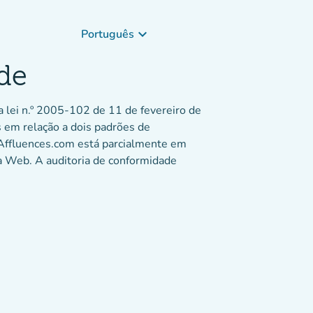
keyboard_arrow_down
Português
ade
a lei n.º 2005-102 de 11 de fevereiro de
s em relação a dois padrões de
e Affluences.com está parcialmente em
da Web. A auditoria de conformidade