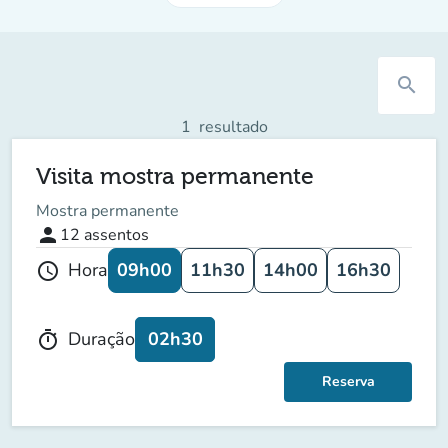
search
1
resultado
Visita mostra permanente
Mostra permanente
person
12
assentos
09h00
11h30
14h00
16h30
Hora
schedule
02h30
Duração
timer
Reserva