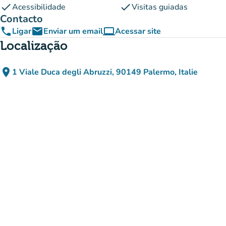
check
check
Acessibilidade
Visitas guiadas
Contacto
phone
email
computer
Ligar
Enviar um email
Acessar site
(novo separador)
Localização
place
1 Viale Duca degli Abruzzi, 90149 Palermo, Italie
(abrir no Google Maps)
(novo separador)