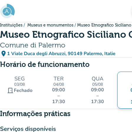
Ir para o conteúdo principal
Instituições
Museus e monumentos
Museo Etnografico Siciliano 
Museo Etnografico Siciliano 
Comune di Palermo
place
1 Viale Duca degli Abruzzi, 90149 Palermo, Italie
(abrir no Google Maps)
(novo separador)
Horário de funcionamento
SEG
TER
QUA
03/08
04/08
05/08
09:00
09:00
door_front
Fechado
–
–
17:30
17:30
Informações práticas
Serviços disponíveis