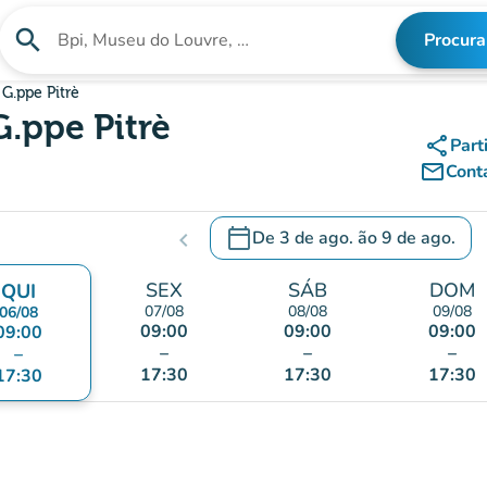
search
Procura
Procura uma instituição
G.ppe Pitrè
G.ppe Pitrè
share
Part
mail_outline
Cont
calendar_today
De
3 de ago.
ão
9 de ago.
chevron_left
c
.
Abra o calendário para alterar a
SEX
SÁB
DOM
QUI
07/08
08/08
09/08
06/08
09:00
09:00
09:00
09:00
–
–
–
–
17:30
17:30
17:30
17:30