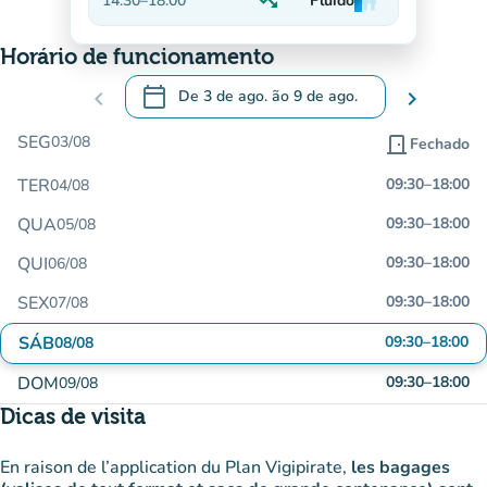
trending_down
14:30
–
18:00
Fluido
man
man
man
Decrescente
Horário de funcionamento
calendar_today
chevron_left
De
3 de ago.
ão
9 de ago.
chevron_right
.
Abra o calendário para alterar as datas
SEG
03/08
door_front
Fechado
TER
09:30
–
18:00
04/08
QUA
09:30
–
18:00
05/08
QUI
09:30
–
18:00
06/08
SEX
09:30
–
18:00
07/08
SÁB
09:30
–
18:00
08/08
DOM
09:30
–
18:00
09/08
Dicas de visita
En raison de l’application du Plan Vigipirate,
les bagages