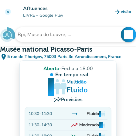
Ir para o conteúdo principal
Affluences
arrow_forward
visão
clear
(novo 
LIVRE
– Google Play
search
See
Procura uma instituição
Musée national Picasso-Paris
place
5 rue de Thorigny, 75003 Paris 3e Arrondissement, France
(abrir no Google Maps)
(novo separador)
Aberto
-
Fecha a 18:00
Em tempo real
man
man
man
Multidão
Fluido
insights
Previsões
trending_flat
10:30
–
11:30
Fluido
man
man
man
Estável
trending_up
11:30
–
14:30
Moderado
man
man
man
Em alta