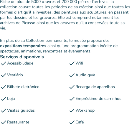
Riche de plus de 5000 œuvres et 200 000 pièces d'archives, la
collection couvre toutes les périodes de sa création ainsi que toutes les
formes d’art qu’il a investies, des peintures aux sculptures, en passant
par les dessins et les gravures. Elle est comprend notamment les
archives de Picasso ainsi que les oeuvres qu'il a conservées toute sa
vie.
En plus de sa Collection permanente, le musée propose des
expositions temporaires
ainsi qu'une programmation inédite de
spectacles, animations, rencontres et événements.
Serviços disponíveis
check
check
Acessibilidade
Wifi
check
check
Vestiário
Audio guía
check
check
Bilhete eletrônico
Recarga de aparelhos
check
check
Loja
Empréstimo de carrinhos
check
check
Visitas guiadas
Workshop
check
check
Restaurante
Café