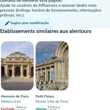
Gostaria de melhorar esta página?
Ajude os usuários do Affluences a acessar dados mais
precisos (tráfego, horário de funcionamento, informações
práticas, etc.).
edit
Sugira uma modificação
Etablissements similaires aux alentours
Monnaie de Paris
Petit Palais
Métiers d'art
Musée Ville de Paris
Abre a
Fecha a
Fechado
-
Aberto
-