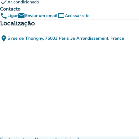
check
Ar condicionado
Contacto
phone
email
computer
Ligar
Enviar um email
Acessar site
(novo separador)
Localização
place
5 rue de Thorigny, 75003 Paris 3e Arrondissement, France
(abrir no Google Maps)
(novo separador)