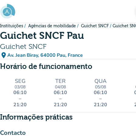
Ir para o conteúdo principal
Instituições
Agências de mobilidade
Guichet SNCF
Guichet SN
Guichet SNCF Pau
Guichet SNCF
place
Av. Jean Biray, 64000 Pau, France
(abrir no Google Maps)
(novo separador)
Horário de funcionamento
SEG
TER
QUA
03/08
04/08
05/08
06:10
06:10
06:10
–
–
–
21:20
21:20
21:20
Informações práticas
Contacto