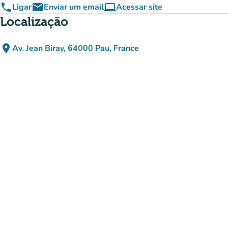
phone
email
computer
Ligar
Enviar um email
Acessar site
(novo separador)
Localização
place
Av. Jean Biray, 64000 Pau, France
(abrir no Google Maps)
(novo separador)