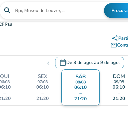
search
Procura
Procura uma instituição
CF Pau
share
Part
mail_outline
Cont
calendar_today
De
3 de ago.
ão
9 de ago.
chevron_left
c
.
Abra o calendário para alterar a
QUI
SEX
DOM
SÁB
06/08
07/08
09/08
08/08
06:10
06:10
06:10
06:10
–
–
–
–
21:20
21:20
21:20
21:20