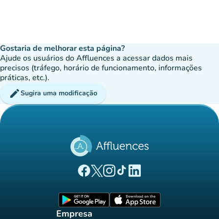
Gostaria de melhorar esta página?
Ajude os usuários do Affluences a acessar dados mais
precisos (tráfego, horário de funcionamento, informações
práticas, etc.).
edit
Sugira uma modificação
(novo separador)
(novo separador)
(novo separador)
(novo separador)
(novo separador)
Página Facebook Affluences
Página Twitter Affluences
Página Instagram Affluences
Página TikTok Affluences
Página LinkedIn Affluenc
(novo separador)
(novo separador
Empresa