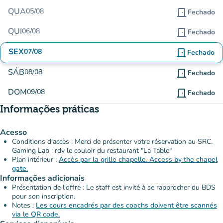
QUA
05/08
door_front
Fechado
QUI
06/08
door_front
Fechado
SEX
07/08
door_front
Fechado
SÁB
08/08
door_front
Fechado
DOM
09/08
door_front
Fechado
Informações práticas
Acesso
Conditions d'accès : Merci de présenter votre réservation au SRC.
Gaming Lab : rdv le couloir du restaurant "La Table"
Plan intérieur :
Accès par la grille chapelle. Access by the chapel
gate.
Informações adicionais
Présentation de l'offre : Le staff est invité à se rapprocher du BDS
pour son inscription.
Notes :
Les cours encadrés par des coachs doivent être scannés
via le QR code.