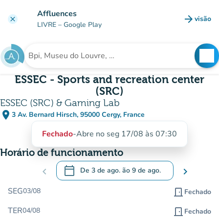
Ir para o conteúdo principal
Affluences
arrow_forward
visão
clear
(novo 
LIVRE
– Google Play
search
See
Procura uma instituição
ESSEC - Sports and recreation center
(SRC)
ESSEC (SRC) & Gaming Lab
place
3 Av. Bernard Hirsch, 95000 Cergy, France
(abrir no Google Maps)
(novo separador)
Fechado
-
Abre no seg 17/08 às 07:30
Horário de funcionamento
calendar_today
chevron_left
De
3 de ago.
ão
9 de ago.
chevron_right
.
Abra o calendário para alterar as datas
SEG
03/08
door_front
Fechado
TER
04/08
door_front
Fechado