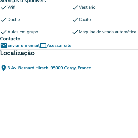
Serviços disponíveis
check
check
Wifi
Vestiário
check
check
Duche
Cacifo
check
check
Aulas em grupo
Máquina de venda automática
Contacto
email
computer
Enviar um email
Acessar site
(novo separador)
Localização
place
3 Av. Bernard Hirsch, 95000 Cergy, France
(abrir no Google Maps)
(novo separador)