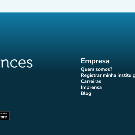
Empresa
Quem somos?
(novo separador)
Registrar minha institui
(novo sepa
Carreiras
(novo separador)
Imprensa
r)
ador)
eparador)
o separador)
novo separador)
(novo separador)
Blog
ffluences
 Affluences
agram Affluences
TikTok Affluences
na LinkedIn Affluences
(novo separador)
arador)
(novo separador)