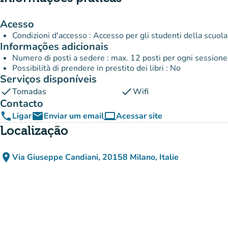
Acesso
Condizioni d'accesso : Accesso per gli studenti della scuol
Informações adicionais
Numero di posti a sedere : max. 12 posti per ogni session
Possibilità di prendere in prestito dei libri : No
Serviços disponíveis
check
check
Tomadas
Wifi
Contacto
phone
email
computer
Ligar
Enviar um email
Acessar site
(novo separador)
Localização
place
Via Giuseppe Candiani, 20158 Milano, Italie
(abrir no Google Maps)
(novo separador)