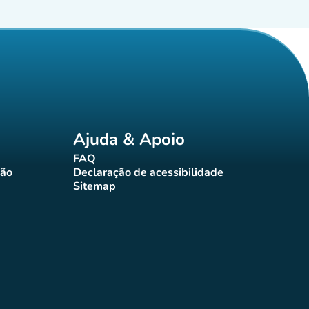
Ajuda & Apoio
FAQ
(novo separador)
ção
Declaração de acessibilidade
rador)
(novo separador)
Sitemap
(novo separador)