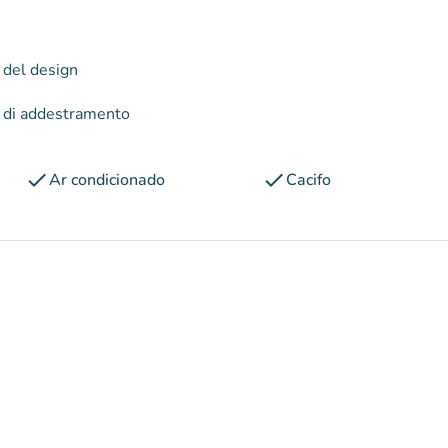
a del design
e di addestramento
check
check
Ar condicionado
Cacifo