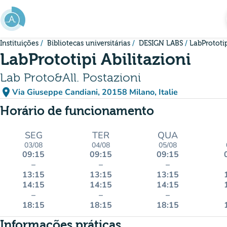
Ir para o conteúdo principal
Instituições
Bibliotecas universitárias
DESIGN LABS
LabPrototip
LabPrototipi Abilitazioni
Lab Proto&All. Postazioni
place
Via Giuseppe Candiani, 20158 Milano, Italie
(abrir no Google Maps)
(novo separador)
Horário de funcionamento
SEG
TER
QUA
03/08
04/08
05/08
09:15
09:15
09:15
–
–
–
13:15
13:15
13:15
14:15
14:15
14:15
–
–
–
18:15
18:15
18:15
Informações práticas