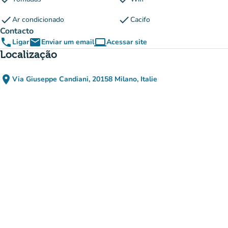
check
check
Ar condicionado
Cacifo
Contacto
phone
email
computer
Ligar
Enviar um email
Acessar site
(novo separador)
Localização
place
Via Giuseppe Candiani, 20158 Milano, Italie
(abrir no Google Maps)
(novo separador)