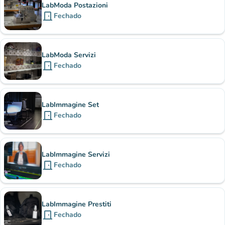
LabModa Postazioni
door_front
Fechado
LabModa Servizi
door_front
Fechado
LabImmagine Set
door_front
Fechado
LabImmagine Servizi
door_front
Fechado
LabImmagine Prestiti
door_front
Fechado