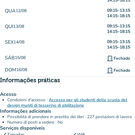
14:15
–
18:15
QUA
09:15
–
13:15
12/08
14:15
–
18:15
QUI
09:15
–
13:15
13/08
14:15
–
18:15
SEX
09:15
–
13:15
14/08
14:15
–
18:15
SÁB
15/08
door_front
Fechado
DOM
16/08
door_front
Fechado
Informações práticas
Acesso
Condizioni d'accesso :
Accesso per gli studenti della scuola del
design muniti di tesserino di abilitazione
Informações adicionais
Possibilità di prendere in prestito dei libri : 227 postazioni di lavoro
Numero di posti a sedere : No
Serviços disponíveis
check
check
Tomadas
Wifi