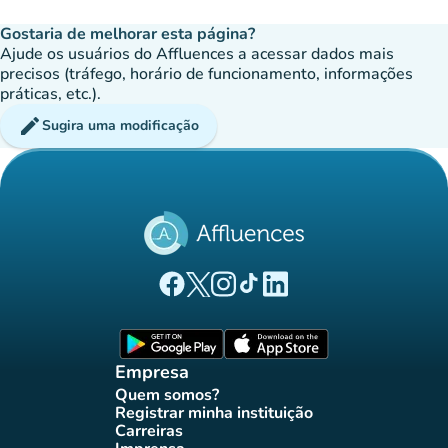
Gostaria de melhorar esta página?
Ajude os usuários do Affluences a acessar dados mais
precisos (tráfego, horário de funcionamento, informações
práticas, etc.).
edit
Sugira uma modificação
(novo separador)
(novo separador)
(novo separador)
(novo separador)
(novo separador)
Página Facebook Affluences
Página Twitter Affluences
Página Instagram Affluences
Página TikTok Affluences
Página LinkedIn Affluenc
(novo separador)
(novo separador
Empresa
Quem somos?
(novo separador)
Registrar minha instituição
(novo separador)
Carreiras
(novo separador)