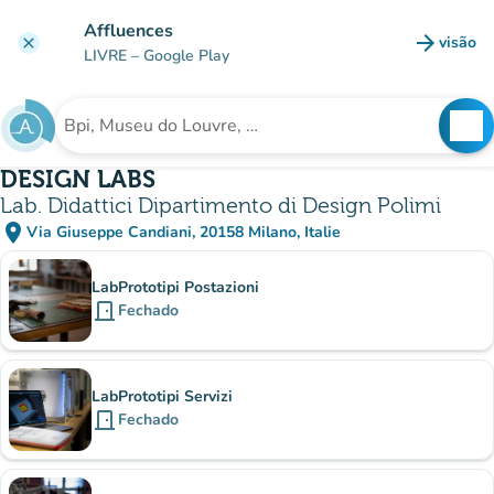
Ir para o conteúdo principal
Affluences
arrow_forward
visão
clear
(novo 
LIVRE
– Google Play
search
See
Procura uma instituição
DESIGN LABS
Lab. Didattici Dipartimento di Design Polimi
place
Via Giuseppe Candiani, 20158 Milano, Italie
(abrir no Google Maps)
(novo separador)
Subinstituições
LabPrototipi Postazioni
door_front
Fechado
LabPrototipi Servizi
door_front
Fechado