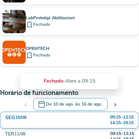
LabPrototipi Abilitazioni
door_front
Fechado
OPENTECH
door_front
Fechado
Fechado
-
Abre a 09:15
Horário de funcionamento
calendar_today
chevron_left
De
10 de ago.
ão
16 de ago.
chevron_right
.
Abra o calendário para alterar as datas
SEG
09:15
–
13:15
10/08
14:15
–
18:15
TER
09:15
–
13:15
11/08