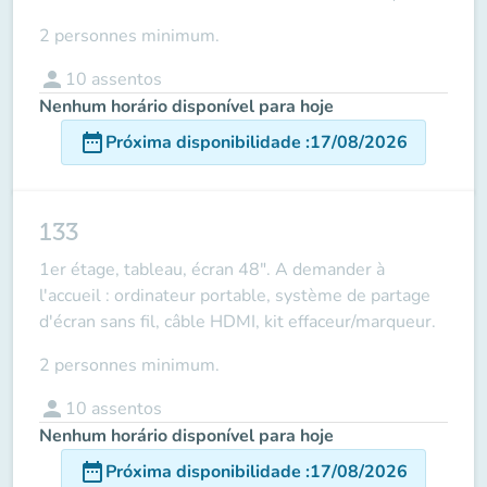
2 personnes minimum.
person
10
assentos
Nenhum horário disponível para hoje
date_range
Próxima disponibilidade
:
17/08/2026
133
1er étage, tableau, écran 48". A demander à
l'accueil : ordinateur portable, système de partage
d'écran sans fil, câble HDMI, kit effaceur/marqueur.
2 personnes minimum.
person
10
assentos
Nenhum horário disponível para hoje
date_range
Próxima disponibilidade
:
17/08/2026