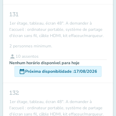
131
1er étage, tableau, écran 48". A demander à
l'accueil : ordinateur portable, système de partage
d'écran sans fil, câble HDMI, kit effaceur/marqueur.
2 personnes minimum.
person
10
assentos
Nenhum horário disponível para hoje
date_range
Próxima disponibilidade
:
17/08/2026
132
1er étage, tableau, écran 48". A demander à
l'accueil : ordinateur portable, système de partage
d'écran sans fil, câble HDMI, kit effaceur/marqueur.