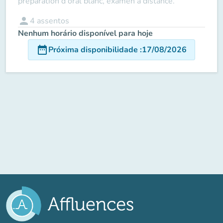
préparation d'oral blanc, examen à distance.
person
4
assentos
Nenhum horário disponível para hoje
date_range
Próxima disponibilidade
:
17/08/2026