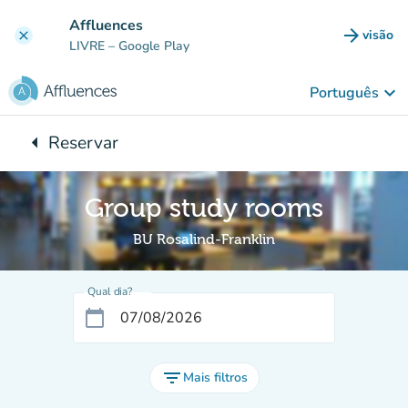
Ir para o conteúdo principal
Affluences
arrow_forward
visão
clear
(novo 
LIVRE
– Google Play
keyboard_arrow_down
Português
arrow_left
Reservar
Voltar para:
Group study rooms
BU Rosalind-Franklin
Qual dia?
calendar_today
filter_list
Mais filtros