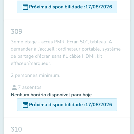
date_range
Próxima disponibilidade
:
17/08/2026
309
3ème étage - accès PMR. Ecran 50", tableau. A
demander à l'accueil : ordinateur portable, système
de partage d'écran sans fil, câble HDMI, kit
effaceur/marqueur.
2 personnes minimum.
person
7
assentos
Nenhum horário disponível para hoje
date_range
Próxima disponibilidade
:
17/08/2026
310