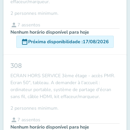
effaceur/marqueur.
2 personnes minimum.
person
7
assentos
Nenhum horário disponível para hoje
date_range
Próxima disponibilidade
:
17/08/2026
308
ECRAN HORS SERVICE 3ème étage - accès PMR.
Ecran 50", tableau. A demander à l'accueil :
ordinateur portable, système de partage d'écran
sans fil, câble HDMI, kit effaceur/marqueur.
2 personnes minimum.
person
7
assentos
Nenhum horário disponível para hoje