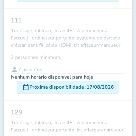
111
1er étage, tableau, écran 48". A demander à
l'accueil : ordinateur portable, système de partage
d'écran sans fil, câble HDMI, kit effaceur/marqueur.
2 personnes minimum.
person
7
assentos
Nenhum horário disponível para hoje
date_range
Próxima disponibilidade
:
17/08/2026
129
1er étage, tableau, écran 48". A demander à
l'accueil : ordinateur portable, kit effaceur/marqueur.