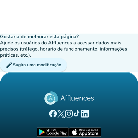
Gostaria de melhorar esta página?
Ajude os usuários do Affluences a acessar dados mais
precisos (tráfego, horário de funcionamento, informações
práticas, etc.).
edit
Sugira uma modificação
(novo separador)
(novo separador)
(novo separador)
(novo separador)
(novo separador)
Página Facebook Affluences
Página Twitter Affluences
Página Instagram Affluences
Página TikTok Affluences
Página LinkedIn Affluenc
(novo separador)
(novo separador