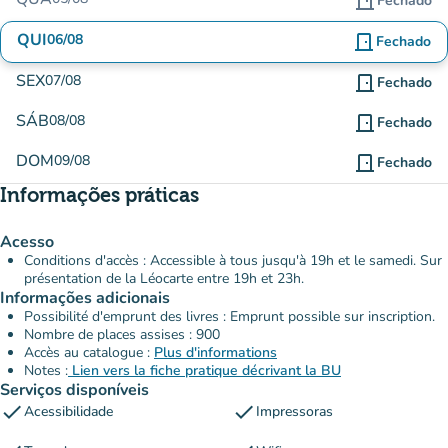
door_front
Fechado
QUI
06/08
door_front
Fechado
SEX
07/08
door_front
Fechado
SÁB
08/08
door_front
Fechado
DOM
09/08
door_front
Fechado
Informações práticas
Acesso
Conditions d'accès : Accessible à tous jusqu'à 19h et le samedi. Sur
présentation de la Léocarte entre 19h et 23h.
Informações adicionais
Possibilité d'emprunt des livres : Emprunt possible sur inscription.
Nombre de places assises : 900
Accès au catalogue :
Plus d'informations
Notes :
Lien vers la fiche pratique décrivant la BU
Serviços disponíveis
check
check
Acessibilidade
Impressoras