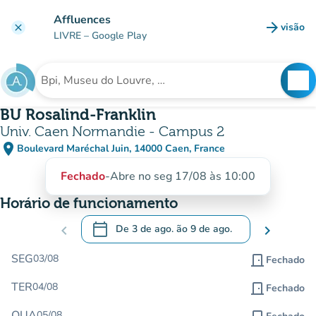
Ir para o conteúdo principal
Affluences
arrow_forward
visão
clear
(novo 
LIVRE
– Google Play
search
See
Procura uma instituição
BU Rosalind-Franklin
Univ. Caen Normandie - Campus 2
place
Boulevard Maréchal Juin, 14000 Caen, France
(abrir no Google Maps)
(novo separador)
Fechado
-
Abre no seg 17/08 às 10:00
Horário de funcionamento
calendar_today
chevron_left
De
3 de ago.
ão
9 de ago.
chevron_right
.
Abra o calendário para alterar as datas
SEG
03/08
door_front
Fechado
TER
04/08
door_front
Fechado
QUA
05/08