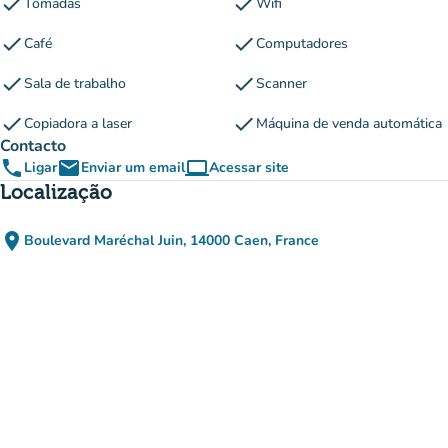
check
check
Tomadas
Wifi
check
check
Café
Computadores
check
check
Sala de trabalho
Scanner
check
check
Copiadora a laser
Máquina de venda automática
Contacto
phone
email
computer
Ligar
Enviar um email
Acessar site
(novo separador)
Localização
place
Boulevard Maréchal Juin, 14000 Caen, France
(abrir no Google Maps)
(novo separador)