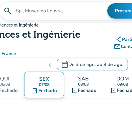
search
Procura
Procura uma instituição
iences et Ingénierie
nces et Ingénierie
share
Part
mail_outline
Cont
, France
calendar_today
De
3 de ago.
ão
9 de ago.
chevron_left
c
.
Abra o calendário para alterar a
QUI
SÁB
DOM
SEX
06/08
08/08
09/08
07/08
door_front
door_front
Fechado
door_front
Fechado
Fecha
Fechado