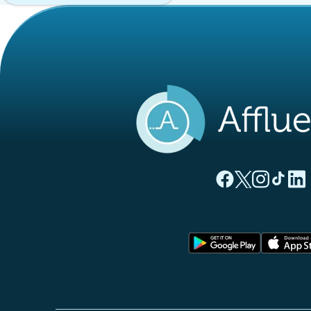
(novo separado
(novo separ
(novo s
(nov
(
Página Facebook A
Página Twitter
Página Inst
Página 
Pági
(novo sep