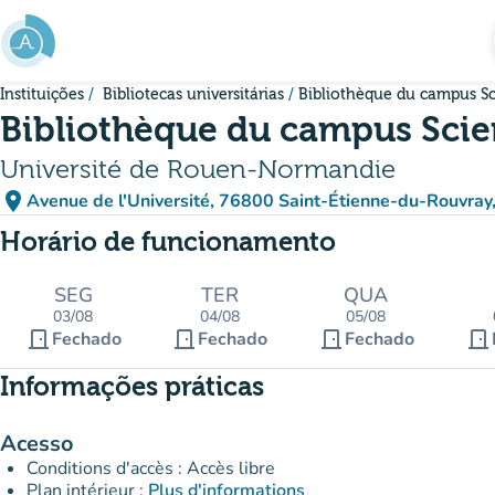
Ir para o conteúdo principal
Instituições
Bibliotecas universitárias
Bibliothèque du campus Sc
Bibliothèque du campus Scie
Université de Rouen-Normandie
place
Avenue de l'Université, 76800 Saint-Étienne-du-Rouvray
(abrir no Google Maps)
(novo separador)
Horário de funcionamento
SEG
TER
QUA
03/08
04/08
05/08
door_front
door_front
door_front
door_front
Fechado
Fechado
Fechado
Informações práticas
Acesso
Conditions d'accès : Accès libre
Plan intérieur :
Plus d'informations