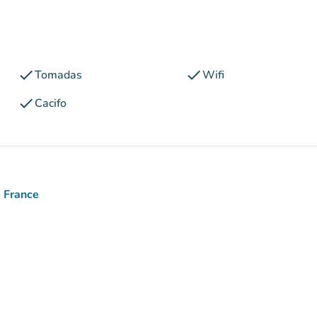
check
check
Tomadas
Wifi
check
Cacifo
, France