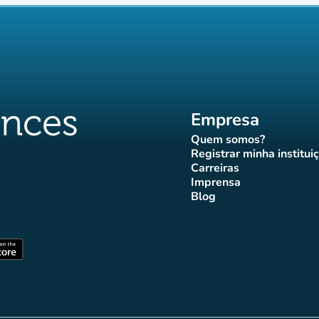
Empresa
Quem somos?
(novo separador)
Registrar minha institui
(novo sepa
Carreiras
(novo separador)
Imprensa
r)
ador)
eparador)
o separador)
novo separador)
(novo separador)
Blog
ffluences
 Affluences
agram Affluences
TikTok Affluences
na LinkedIn Affluences
(novo separador)
arador)
(novo separador)