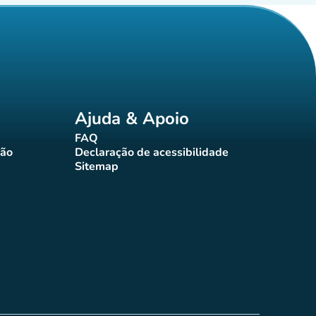
Ajuda & Apoio
FAQ
(novo separador)
ção
Declaração de acessibilidade
rador)
(novo separador)
Sitemap
(novo separador)