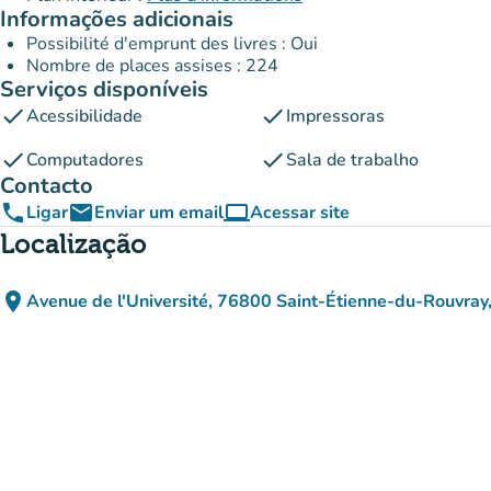
Informações adicionais
Possibilité d'emprunt des livres : Oui
Nombre de places assises : 224
Serviços disponíveis
check
check
Acessibilidade
Impressoras
check
check
Computadores
Sala de trabalho
Contacto
phone
email
computer
Ligar
Enviar um email
Acessar site
(novo separador)
Localização
place
Avenue de l'Université, 76800 Saint-Étienne-du-Rouvray
(abrir no Google Maps)
(novo separador)