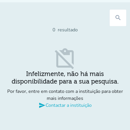
search
0
resultado
content_paste_off
Infelizmente, não há mais
disponibilidade para a sua pesquisa.
Por favor, entre em contato com a instituição para obter
mais informações
send
Contactar a instituição