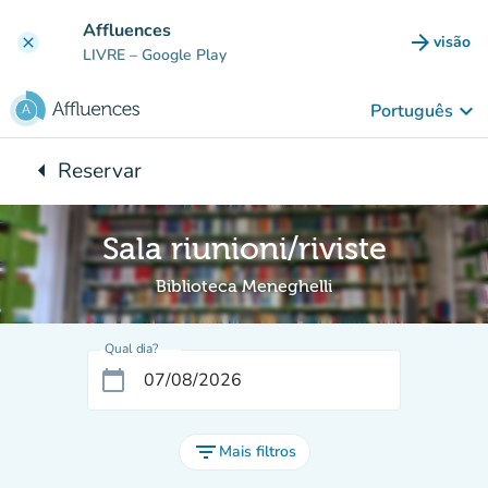
Ir para o conteúdo principal
Affluences
arrow_forward
visão
clear
(novo 
LIVRE
– Google Play
keyboard_arrow_down
Português
arrow_left
Reservar
Voltar para:
Sala riunioni/riviste
Biblioteca Meneghelli
Qual dia?
calendar_today
filter_list
Mais filtros