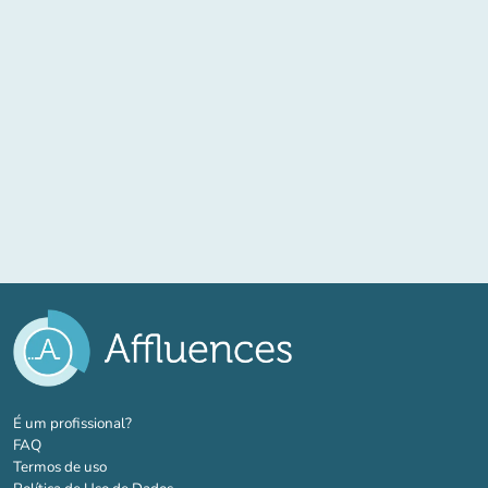
(novo separador)
É um profissional?
FAQ
Termos de uso