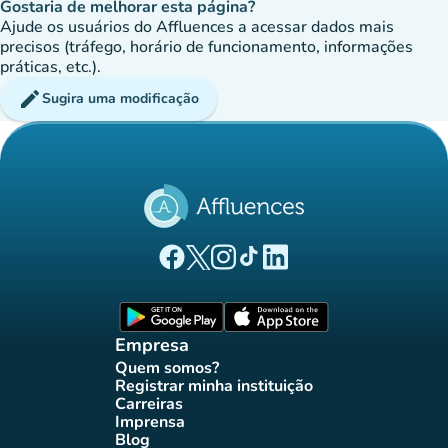
Gostaria de melhorar esta página?
Ajude os usuários do Affluences a acessar dados mais
precisos (tráfego, horário de funcionamento, informações
práticas, etc.).
edit
Sugira uma modificação
(novo separador)
(novo separador)
(novo separador)
(novo separador)
(novo separador)
Página Facebook Affluences
Página Twitter Affluences
Página Instagram Affluences
Página TikTok Affluences
Página LinkedIn Affluenc
(novo separador)
(novo separador
Empresa
Quem somos?
(novo separador)
Registrar minha instituição
(novo separador)
Carreiras
(novo separador)
Imprensa
(novo separador)
Blog
(novo separador)