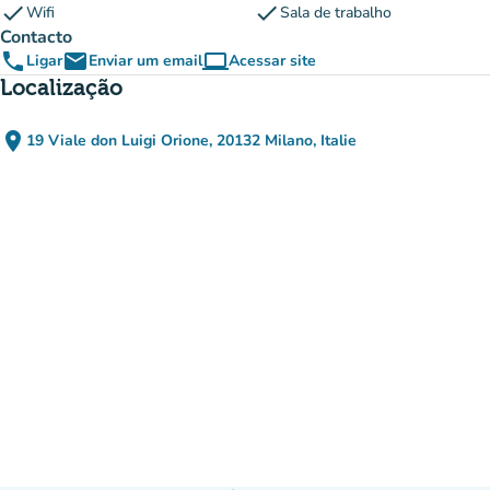
check
check
Wifi
Sala de trabalho
Contacto
phone
email
computer
Ligar
Enviar um email
Acessar site
(novo separador)
Localização
place
19 Viale don Luigi Orione, 20132 Milano, Italie
(abrir no Google Maps)
(novo separador)