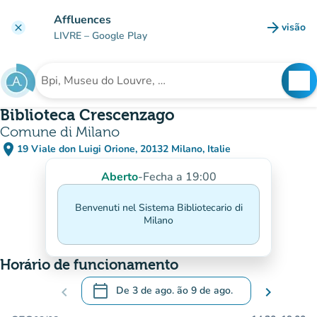
Ir para o conteúdo principal
Affluences
arrow_forward
visão
clear
(novo 
LIVRE
– Google Play
search
See
Procura uma instituição
Biblioteca Crescenzago
Comune di Milano
place
19 Viale don Luigi Orione, 20132 Milano, Italie
(abrir no Google Maps)
(novo separador)
Aberto
-
Fecha a 19:00
Benvenuti nel Sistema Bibliotecario di
Milano
Horário de funcionamento
calendar_today
chevron_left
De
3 de ago.
ão
9 de ago.
chevron_right
.
Abra o calendário para alterar as datas