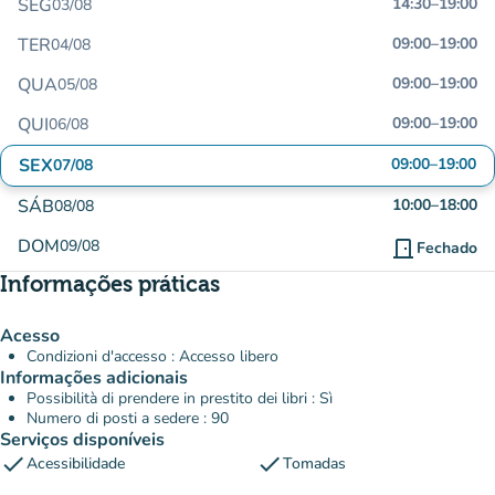
SEG
14:30
–
19:00
03/08
TER
09:00
–
19:00
04/08
QUA
09:00
–
19:00
05/08
QUI
09:00
–
19:00
06/08
SEX
09:00
–
19:00
07/08
SÁB
10:00
–
18:00
08/08
DOM
09/08
door_front
Fechado
Informações práticas
Acesso
Condizioni d'accesso : Accesso libero
Informações adicionais
Possibilità di prendere in prestito dei libri : Sì
Numero di posti a sedere : 90
Serviços disponíveis
check
check
Acessibilidade
Tomadas