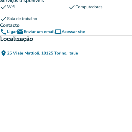
Serviços disponíveis
check
check
Wifi
Computadores
check
Sala de trabalho
Contacto
phone
email
computer
Ligar
Enviar um email
Acessar site
(novo separador)
Localização
place
25 Viale Mattioli, 10125 Torino, Italie
(abrir no Google Maps)
(novo separador)