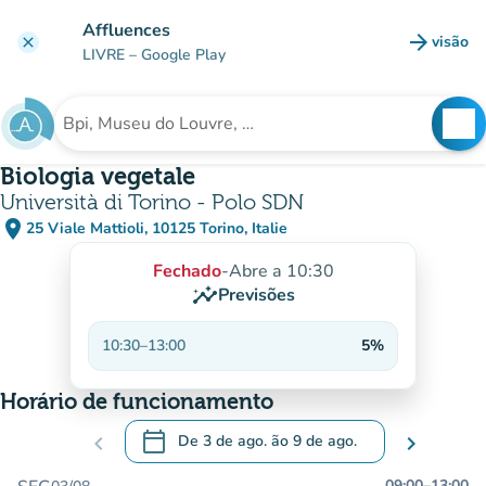
Ir para o conteúdo principal
Affluences
arrow_forward
visão
clear
(novo 
LIVRE
– Google Play
search
See
Procura uma instituição
Biologia vegetale
Università di Torino - Polo SDN
place
25 Viale Mattioli, 10125 Torino, Italie
(abrir no Google Maps)
(novo separador)
Fechado
-
Abre a 10:30
insights
Previsões
10:30
–
13:00
5%
Horário de funcionamento
calendar_today
chevron_left
De
3 de ago.
ão
9 de ago.
chevron_right
.
Abra o calendário para alterar as datas
09:00
–
13:00