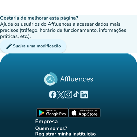
Gostaria de melhorar esta página?
Ajude os usuários do Affluences a acessar dados mais
precisos (tráfego, horário de funcionamento, informações
práticas, etc.).
edit
Sugira uma modificação
(novo separador)
(novo separador)
(novo separador)
(novo separador)
(novo separador)
Página Facebook Affluences
Página Twitter Affluences
Página Instagram Affluences
Página TikTok Affluences
Página LinkedIn Affluenc
(novo separador)
(novo separador
Empresa
Quem somos?
(novo separador)
Registrar minha instituição
(novo separador)