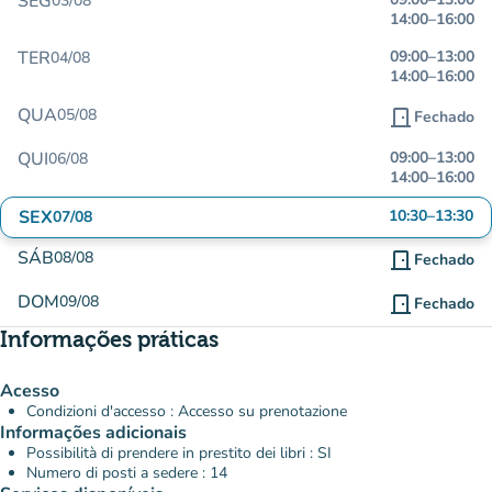
SEG
03/08
14:00
–
16:00
TER
09:00
–
13:00
04/08
14:00
–
16:00
QUA
05/08
door_front
Fechado
QUI
09:00
–
13:00
06/08
14:00
–
16:00
SEX
10:30
–
13:30
07/08
SÁB
08/08
door_front
Fechado
DOM
09/08
door_front
Fechado
Informações práticas
Acesso
Condizioni d'accesso : Accesso su prenotazione
Informações adicionais
Possibilità di prendere in prestito dei libri : SI
Numero di posti a sedere : 14