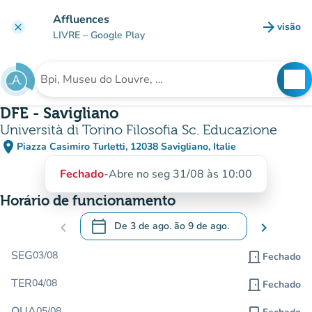
Ir para o conteúdo principal
Affluences
arrow_forward
visão
clear
(novo 
LIVRE
– Google Play
search
See
Procura uma instituição
DFE - Savigliano
Università di Torino Filosofia Sc. Educazione
place
Piazza Casimiro Turletti, 12038 Savigliano, Italie
(abrir no Google Maps)
(novo separador)
Fechado
-
Abre no seg 31/08 às 10:00
Horário de funcionamento
calendar_today
chevron_left
De
3 de ago.
ão
9 de ago.
chevron_right
.
Abra o calendário para alterar as datas
SEG
03/08
door_front
Fechado
TER
04/08
door_front
Fechado
QUA
05/08