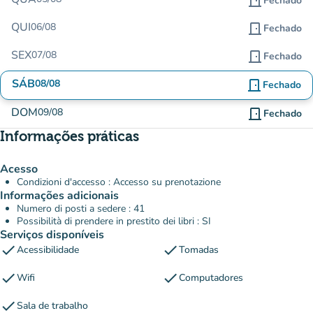
door_front
Fechado
QUI
06/08
door_front
Fechado
SEX
07/08
door_front
Fechado
SÁB
08/08
door_front
Fechado
DOM
09/08
door_front
Fechado
Informações práticas
Acesso
Condizioni d'accesso : Accesso su prenotazione
Informações adicionais
Numero di posti a sedere : 41
Possibilità di prendere in prestito dei libri : SI
Serviços disponíveis
check
check
Acessibilidade
Tomadas
check
check
Wifi
Computadores
check
Sala de trabalho