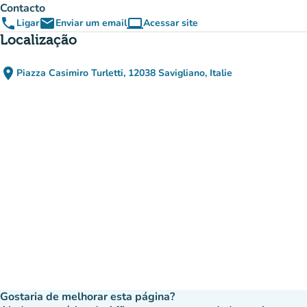
Contacto
phone
email
computer
Ligar
Enviar um email
Acessar site
(novo separador)
Localização
place
Piazza Casimiro Turletti, 12038 Savigliano, Italie
(abrir no Google Maps)
(novo separador)
Gostaria de melhorar esta página?