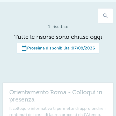
search
1
risultato
Tutte le risorse sono chiuse oggi
date_range
Prossima disponibilità
:
07/09/2026
Orientamento Roma - Colloqui in
presenza
Il colloquio informativo ti permette di approfondire i
contenuti dei corsi di laurea proposti dall'Ateneo,