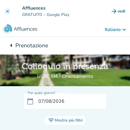
Vai al contenuto principale
Affluences
arrow_forward
vedi
clear
(nuova
GRATUITO
– Google Play
keyboard_arrow_down
Italiano
arrow_left
Prenotazione
Torna a:
Colloquio in presenza
UCSC RM - Orientamento
Per quale giorno?
calendar_today
filter_list
Mostra più filtri