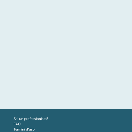
(nuova scheda)
Sei un professionista?
FAQ
Termini d'uso