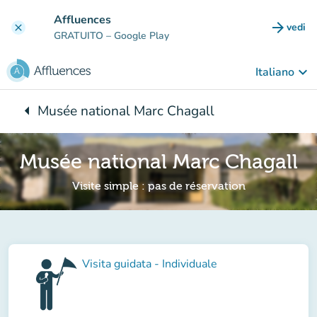
Vai al contenuto principale
Affluences
arrow_forward
vedi
clear
(nuova
GRATUITO
– Google Play
keyboard_arrow_down
Italiano
arrow_left
Musée national Marc Chagall
Torna a:
Musée national Marc Chagall
Visite simple : pas de réservation
Visita guidata - Individuale